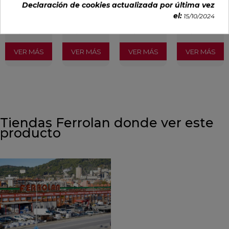
Declaración de cookies actualizada por última vez
29,65 €
35,36 €
34,49 €
30,13 €
el:
15/10/2024
/m²
/m²
/m²
/m²
(IVA
(IVA
(IVA
(IVA
incl.)
incl.)
incl.)
incl.)
VER MÁS
VER MÁS
VER MÁS
VER MÁS
Tiendas Ferrolan donde ver este
producto