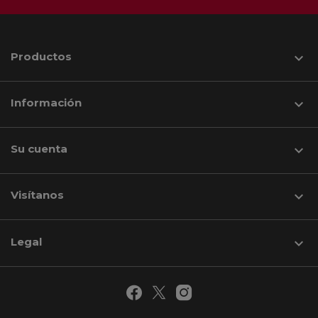
Productos

Información

Su cuenta

Visítanos
keyboard_arrow_down
Legal
