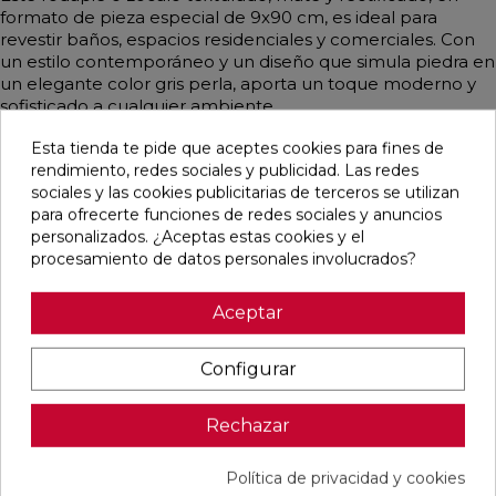
formato de pieza especial de 9x90 cm, es ideal para
revestir baños, espacios residenciales y comerciales. Con
un estilo contemporáneo y un diseño que simula piedra en
un elegante color gris perla, aporta un toque moderno y
sofisticado a cualquier ambiente.
Esta tienda te pide que aceptes cookies para fines de
rendimiento, redes sociales y publicidad. Las redes
sociales y las cookies publicitarias de terceros se utilizan
Pensamos que te puede interesar
para ofrecerte funciones de redes sociales y anuncios
personalizados. ¿Aceptas estas cookies y el
procesamiento de datos personales involucrados?
favorite
favorite
favorite
favorite
Aceptar
Configurar
ALAPLANA
VERONA
KAWAII GREY
PALOMASTONE
BODO
WHITE MATE
MATE
WALL WHITE
SLIPSTOP
31,6X100
31,6X100
NATURAL
GREY MATE
RECTIFICADO
RECTIFICADO
33,3X100
Rechazar
60X120
RECTIFICADO
RECTIFICADO
Ref:
Alaplana
Ref:
Colorker
Ref:
Colorker
Ref:
TAU
94101004
91080375
91080491
91118501
ceràmica
Política de privacidad y cookies
PVP
PVP
PVP
PVP