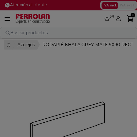
Atención al cliente
IVA incl.
IVA excl.
0
0
favorite

Buscar productos...
Azulejos
RODAPIÉ KHALA GREY MATE 9X90 RECTI