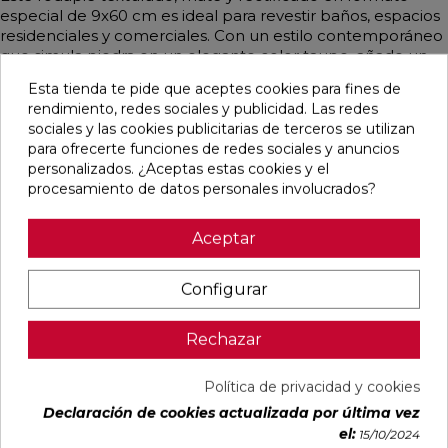
especial de 9x60 cm es ideal para revestir baños, espacios
residenciales y comerciales. Con un estilo contemporáneo
que simula piedra en un elegante color taupe, añade un
toque sofisticado y moderno a cualquier ambiente.
Esta tienda te pide que aceptes cookies para fines de
rendimiento, redes sociales y publicidad. Las redes
sociales y las cookies publicitarias de terceros se utilizan
para ofrecerte funciones de redes sociales y anuncios
Pensamos que te puede interesar
personalizados. ¿Aceptas estas cookies y el
procesamiento de datos personales involucrados?
favorite
favorite
favorite
favorite
Aceptar
Configurar
ALAPLANA
VERONA
KAWAII GREY
PALOMASTONE
BODO
WHITE MATE
MATE
WALL WHITE
Rechazar
SLIPSTOP
31,6X100
31,6X100
NATURAL
GREY MATE
RECTIFICADO
RECTIFICADO
33,3X100
60X120
RECTIFICADO
RECTIFICADO
Ref:
Alaplana
Ref:
Colorker
Ref:
Colorker
Ref:
TAU
Política de privacidad y cookies
94101004
91080375
91080491
91118501
ceràmica
Declaración de cookies actualizada por última vez
PVP
PVP
PVP
PVP
el:
15/10/2024
29,65 €
35,36 €
34,49 €
30,13 €