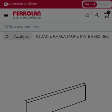
Atención al cliente
IVA incl.
IVA excl.
0
0
favorite

Buscar productos...
Azulejos
RODAPIÉ KHALA TAUPE MATE 9X60 RECT