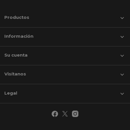
Productos

Información

Su cuenta

Visítanos
keyboard_arrow_down
Legal
