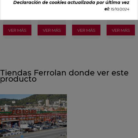
Declaración de cookies actualizada por última vez
29,65 €
35,36 €
34,49 €
30,13 €
el:
15/10/2024
/m²
/m²
/m²
/m²
(IVA
(IVA
(IVA
(IVA
incl.)
incl.)
incl.)
incl.)
VER MÁS
VER MÁS
VER MÁS
VER MÁS
Tiendas Ferrolan donde ver este
producto