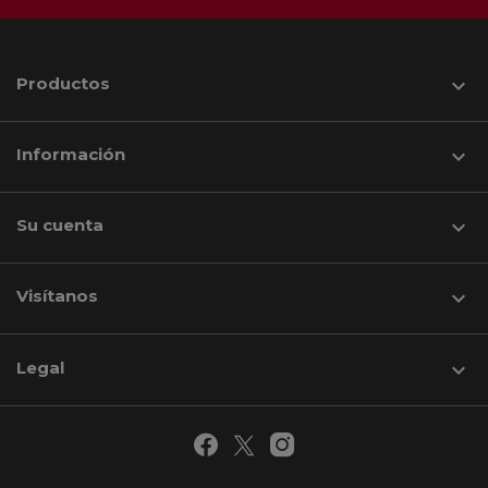
Productos

Información

Su cuenta

Visítanos
keyboard_arrow_down
Legal
