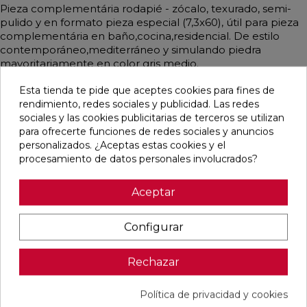
Pieza complementária rodapié - zócalo, texurado, semi-
pulido y en formato pieza especial (7,3x60), útil para pieza
complementária en baño,cocina,residencial. De estilo
contemporáneo,mediterráneo y simulando piedra
mayoritariamente en color gris medio.
Esta tienda te pide que aceptes cookies para fines de
rendimiento, redes sociales y publicidad. Las redes
sociales y las cookies publicitarias de terceros se utilizan
Pensamos que te puede interesar
para ofrecerte funciones de redes sociales y anuncios
personalizados. ¿Aceptas estas cookies y el
procesamiento de datos personales involucrados?
favorite
favorite
favorite
favorite
Aceptar
Configurar
ALAPLANA
VERONA
KAWAII GREY
PALOMASTONE
BODO
WHITE MATE
MATE
WALL WHITE
SLIPSTOP
31,6X100
31,6X100
NATURAL
GREY MATE
RECTIFICADO
RECTIFICADO
33,3X100
Rechazar
60X120
RECTIFICADO
RECTIFICADO
Ref:
Alaplana
Ref:
Colorker
Ref:
Colorker
Ref:
TAU
94101004
91080375
91080491
91118501
ceràmica
Política de privacidad y cookies
PVP
PVP
PVP
PVP