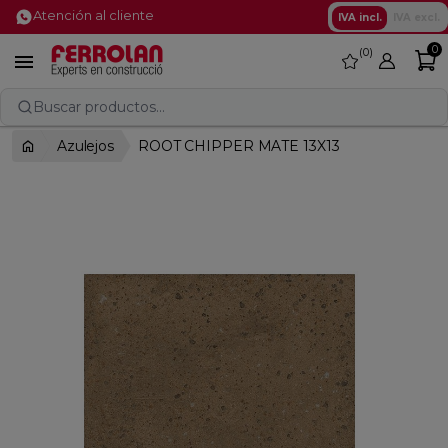
Atención al cliente
IVA incl.
IVA excl.
0
0
favorite

Buscar productos...
Azulejos
ROOT CHIPPER MATE 13X13