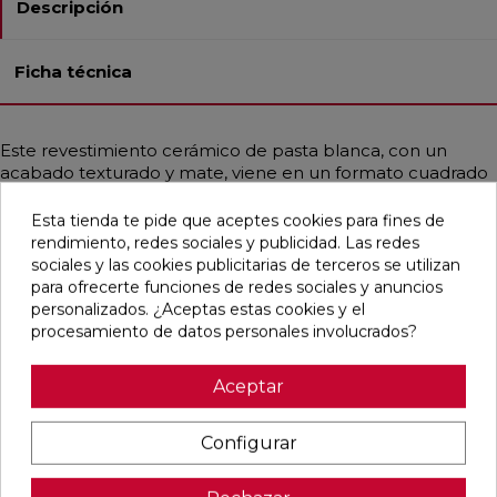
Descripción
Ficha técnica
Este revestimiento cerámico de pasta blanca, con un
acabado texturado y mate, viene en un formato cuadrado
de 13x13 cm. No es rectificado, lo que le da un toque más
natural y auténtico. Es ideal para revestir baños, cocinas y
Esta tienda te pide que aceptes cookies para fines de
espacios residenciales, aportando un estilo
rendimiento, redes sociales y publicidad. Las redes
contemporáneo, rústico y artesanal. Su diseño simula
sociales y las cookies publicitarias de terceros se utilizan
barro y se presenta mayoritariamente en tonos marrón y
para ofrecerte funciones de redes sociales y anuncios
taupe, creando un ambiente cálido y acogedor.
personalizados. ¿Aceptas estas cookies y el
procesamiento de datos personales involucrados?
Aceptar
Pensamos que te puede interesar
Configurar
favorite
favorite
favorite
favorite