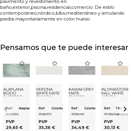
pavimento y revestimiento en
baño,exterior,piscina,residencial,comercio. De estilo
contemporáneo,nórdico,b&w,mediterráneo y simulando
piedra mayoritariamente en color hueso.
Pensamos que te puede interesar
favorite
favorite
favorite
favorite
ALAPLANA
VERONA
KAWAII GREY
PALOMASTONE
BODO
WHITE MATE
MATE
WALL WHITE
SLIPSTOP
31,6X100
31,6X100
NATURAL
GREY MATE
RECTIFICADO
RECTIFICADO
33,3X100
60X120
RECTIFICADO
RECTIFICADO
Ref:
Alaplana
Ref:
Colorker
Ref:
Colorker
Ref:
TAU
94101004
91080375
91080491
91118501
ceràmica
PVP
PVP
PVP
PVP
29,65 €
35,36 €
34,49 €
30,13 €