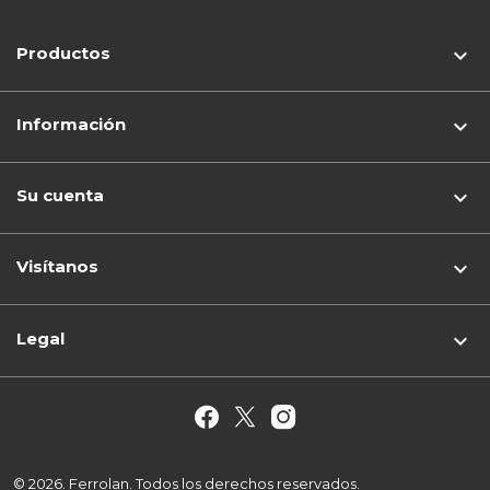
Productos

Información

Su cuenta

Visítanos
keyboard_arrow_down
Legal

© 2026. Ferrolan. Todos los derechos reservados.