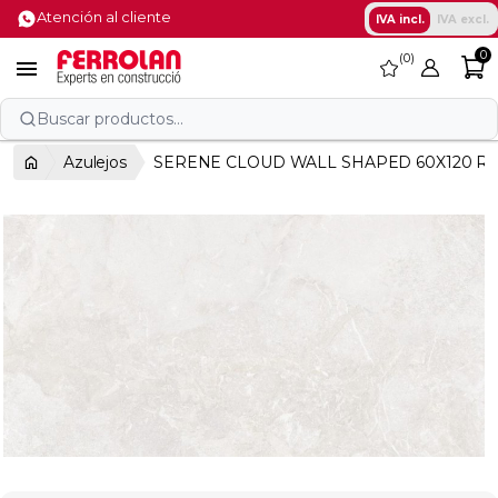
Atención al cliente
IVA incl.
IVA excl.
0
0
favorite

Buscar productos...
Azulejos
SERENE CLOUD WALL SHAPED 60X120 RE