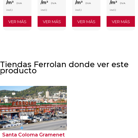
/m²
/m²
/m²
/m²
(IVA
(IVA
(IVA
(IVA
incl.)
incl.)
incl.)
incl.)
VER MÁS
VER MÁS
VER MÁS
VER MÁS
Tiendas Ferrolan donde ver este
producto
Santa Coloma Gramenet