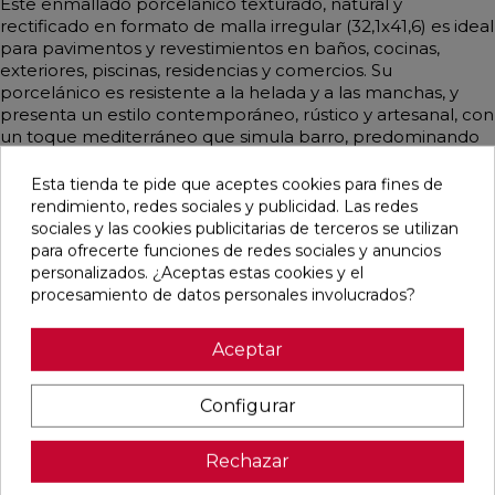
Este enmallado porcelánico texturado, natural y
rectificado en formato de malla irregular (32,1x41,6) es ideal
para pavimentos y revestimientos en baños, cocinas,
exteriores, piscinas, residencias y comercios. Su
porcelánico es resistente a la helada y a las manchas, y
presenta un estilo contemporáneo, rústico y artesanal, con
un toque mediterráneo que simula barro, predominando
los tonos marrón y taupe.
Esta tienda te pide que aceptes cookies para fines de
rendimiento, redes sociales y publicidad. Las redes
sociales y las cookies publicitarias de terceros se utilizan
para ofrecerte funciones de redes sociales y anuncios
Pensamos que te puede interesar
personalizados. ¿Aceptas estas cookies y el
procesamiento de datos personales involucrados?
favorite
favorite
favorite
favorite
Aceptar
Configurar
CUERO
GRECOGRES
GRECOGRES
PELDAÑO
MATE
BASE
BASE
FIORENTINO
33,3X33,3
NATURAL
NATURAL
GRECOGRES
Rechazar
24,6X24,6
31,4X31,4
NATURAL
30,5X31,4