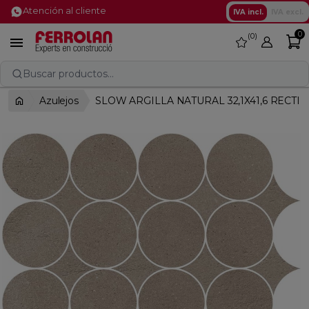
Atención al cliente
IVA incl.
IVA excl.
0
0
favorite

Buscar productos...
Azulejos
SLOW ARGILLA NATURAL 32,1X41,6 RECTI