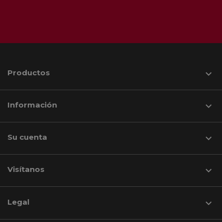
Productos

Información

Su cuenta

Visítanos
keyboard_arrow_down
Legal
