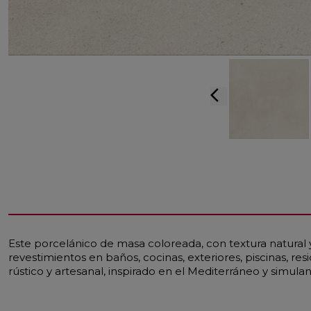
arrow_back_ios
Este porcelánico de masa coloreada, con textura natural
revestimientos en baños, cocinas, exteriores, piscinas, r
rústico y artesanal, inspirado en el Mediterráneo y simul