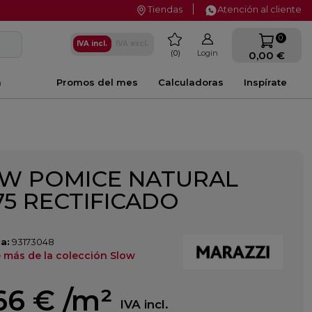
Tiendas
Atención al cliente
favorite
0
IVA incl.
IVA excl.
0
Login
0,00 €
a
Promos del mes
Calculadoras
Inspírate
W POMICE NATURAL
75 RECTIFICADO
a:
93173048
 más de la colección Slow
66 €
/m²
IVA incl.