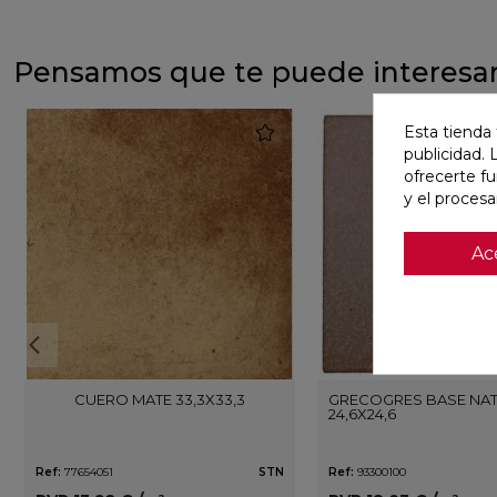
Pensamos que te puede interesa
favorite
Esta tienda 
publicidad. 
ofrecerte f
y el proces
Ac
CUERO MATE 33,3X33,3
GRECOGRES BASE NA
24,6X24,6
Ref:
77654051
STN
Ref:
93300100