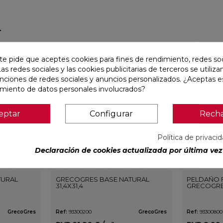
r
favorite
favorite
te pide que aceptes cookies para fines de rendimiento, redes soc
Las redes sociales y las cookies publicitarias de terceros se utiliza
unciones de redes sociales y anuncios personalizados. ¿Aceptas e
amiento de datos personales involucrados?
eptar
Configurar
Rech
Política de privaci
Declaración de cookies actualizada por última vez 
TURAL
GRECOGRES BASE NATURAL
PELDAÑO 
31,4X31,4
GRECOGRES
GrecoGres
Ref:
93300200
GrecoGres
Ref:
93300800