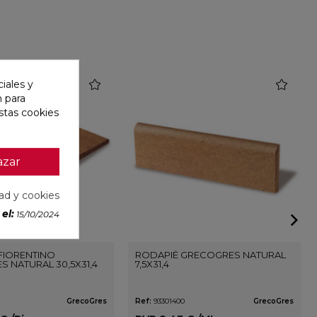
favorite
favorite
iales y
n para
stas cookies
azar
dad y cookies
el:
15/10/2024
FIORENTINO
RODAPIÉ GRECOGRES NATURAL
 NATURAL 30,5X31,4
7,5X31,4
GrecoGres
Ref:
93301400
GrecoGres