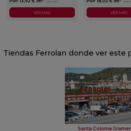
PVP
13,92 €
/m²
PVP
18,03 €
/m²
(IVA incl.)
(IVA in
VER MÁS
VER MÁS
Tiendas Ferrolan donde ver este 
Santa Coloma Grame