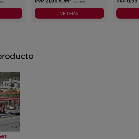
PVP
21,86 €
/m²
PVP
8,99
cl.)
(IVA incl.)
VER MÁS
producto
net