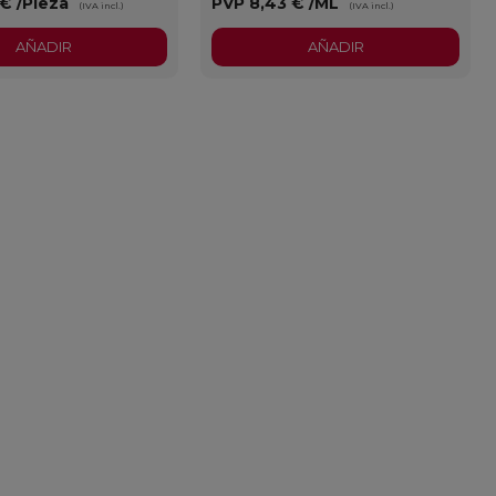
 €
/Pieza
PVP
8,43 €
/ML
(IVA incl.)
(IVA incl.)
AÑADIR
AÑADIR