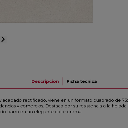
arrow_forward_ios
Descripción
Ficha técnica
 y acabado rectificado, viene en un formato cuadrado de 7
esidencias y comercios. Destaca por su resistencia a la hela
ando barro en un elegante color crema.