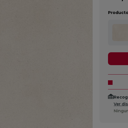
Producto
Recogi
Ver di
Ningun