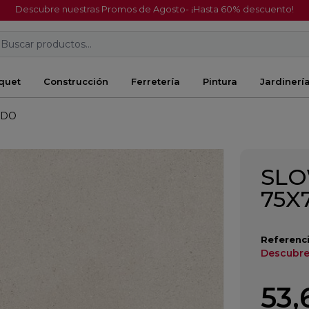
Descubre nuestras Promos de Agosto- ¡Hasta 60% descuento!
Buscar productos...
quet
Construcción
Ferretería
Pintura
Jardinerí
ADO
SLO
75X
Referenci
Descubre
53,