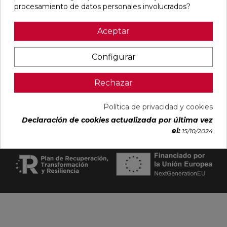
procesamiento de datos personales involucrados?
Visítanos
keyboard_arrow_down
Aceptar
Legal

Configurar
Rechazar
Política de privacidad y cookies
Declaración de cookies actualizada por última vez
© 2026. Ferrolan. Todos los derechos reservados.
el:
15/10/2024