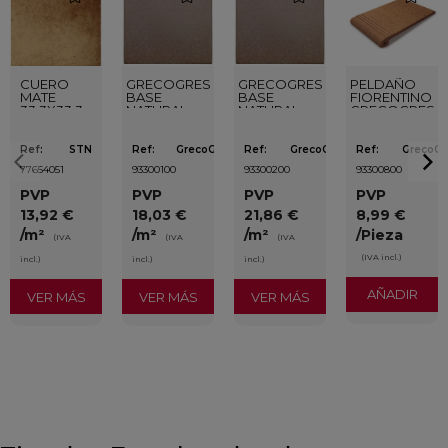
CUERO
GRECOGRES
GRECOGRES
PELDAÑO
MATE
BASE
BASE
FIORENTINO
33,3X33,3
NATURAL
NATURAL
GRECOGRES
24,6X24,6
31,4X31,4
NATURAL
30,5X31,4
Ref:
STN
Ref:
GrecoGres
Ref:
GrecoGres
Ref:
GrecoGr
77654051
93300100
93300200
93300800
PVP
PVP
PVP
PVP
13,92 €
18,03 €
21,86 €
8,99 €
/m²
/m²
/m²
/Pieza
(IVA
(IVA
(IVA
(IVA incl.)
incl.)
incl.)
incl.)
AÑADIR
VER MÁS
VER MÁS
VER MÁS