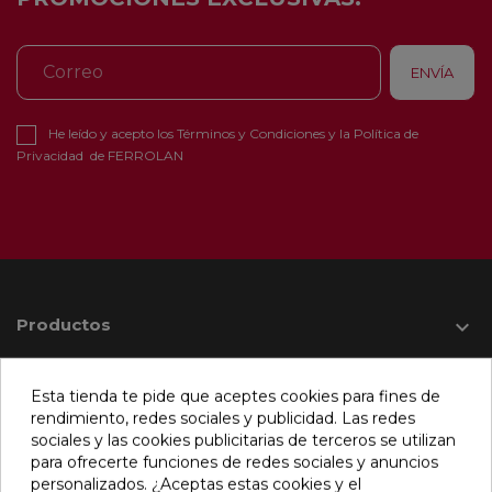
He leído y acepto los
Términos y Condiciones
y la
Política de
Privacidad
de FERROLAN
Productos

Información

Esta tienda te pide que aceptes cookies para fines de
rendimiento, redes sociales y publicidad. Las redes
sociales y las cookies publicitarias de terceros se utilizan
para ofrecerte funciones de redes sociales y anuncios
Su cuenta

personalizados. ¿Aceptas estas cookies y el