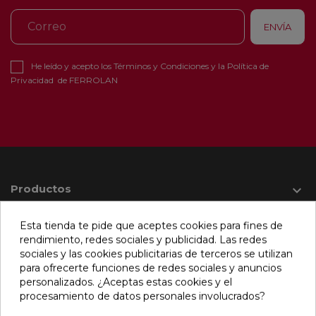
He leído y acepto los
Términos y Condiciones
y la
Política de
Privacidad
de FERROLAN
Productos

Esta tienda te pide que aceptes cookies para fines de
Información

rendimiento, redes sociales y publicidad. Las redes
sociales y las cookies publicitarias de terceros se utilizan
para ofrecerte funciones de redes sociales y anuncios
Su cuenta

personalizados. ¿Aceptas estas cookies y el
procesamiento de datos personales involucrados?