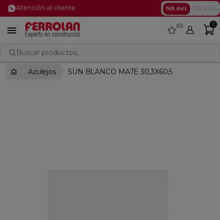
Atención al cliente
IVA incl.
IVA excl.
0
0
favorite

Buscar productos...
Azulejos
SUN BLANCO MATE 30,3X60,5