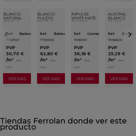
BLANCO
BLANCO
IMPULSE
AUSTRAL
NATURAL
PULIDO
WHITE MATE
BLANCO
120X240
120X240
31,6X100
GLOSS
RECTIFICADO
RECTIFICADO
RECTIFICADO
29,5X59,5
Ref:
Baldocer
Ref:
Baldocer
Ref:
Colorker
Ref:
Colorker
77359401
77359406
91080301
91086600
PVP
PVP
PVP
PVP
50,70 €
62,80 €
36,18 €
25,29 €
/m²
/m²
/m²
/m²
(IVA
(IVA
(IVA
(IVA
incl.)
incl.)
incl.)
incl.)
VER MÁS
VER MÁS
VER MÁS
VER MÁS
Tiendas Ferrolan donde ver este
producto