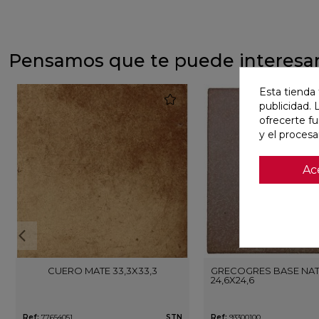
Pensamos que te puede interesa
Esta tienda 
favorite
publicidad. 
ofrecerte f
y el proces
Ac
CUERO MATE 33,3X33,3
GRECOGRES BASE NA
24,6X24,6
Ref:
77654051
STN
Ref:
93300100