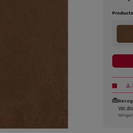
Producto
Recogi
Ver di
Ningun