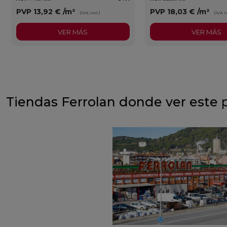
PVP
13,92 €
/m²
PVP
18,03 €
/m²
(IVA incl.)
(IVA in
VER MÁS
VER MÁS
Tiendas Ferrolan donde ver este 