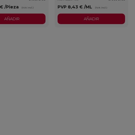
 €
/Pieza
PVP
8,43 €
/ML
(IVA incl.)
(IVA incl.)
AÑADIR
AÑADIR