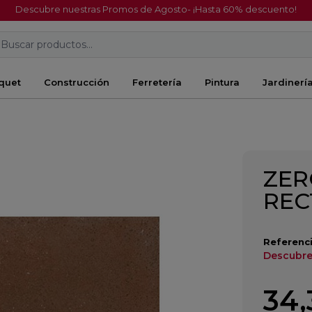
Descubre nuestras Promos de Agosto- ¡Hasta 60% descuento!
Buscar productos...
quet
Construcción
Ferretería
Pintura
Jardinerí
ZER
REC
Referenci
Descubre
34