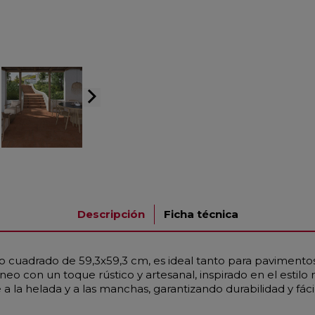
arrow_forward_ios
Descripción
Ficha técnica
o cuadrado de 59,3x59,3 cm, es ideal tanto para pavimentos
eo con un toque rústico y artesanal, inspirado en el estil
e a la helada y a las manchas, garantizando durabilidad y fá