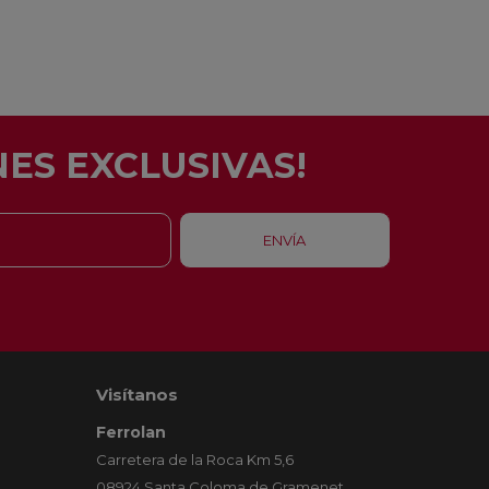
ES EXCLUSIVAS!
Visítanos
Ferrolan
Carretera de la Roca Km 5,6
08924 Santa Coloma de Gramenet