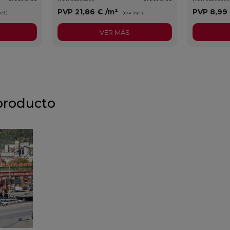
PVP
21,86 €
/m²
PVP
8,99
cl.)
(IVA incl.)
VER MÁS
producto