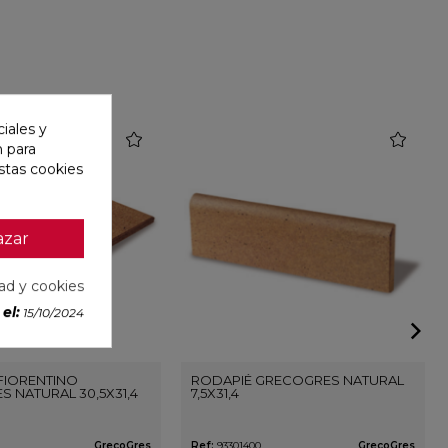
iales y
favorite
favorite
n para
stas cookies
azar
dad y cookies
el:
15/10/2024
FIORENTINO
RODAPIÉ GRECOGRES NATURAL
 NATURAL 30,5X31,4
7,5X31,4
GrecoGres
Ref:
93301400
GrecoGres