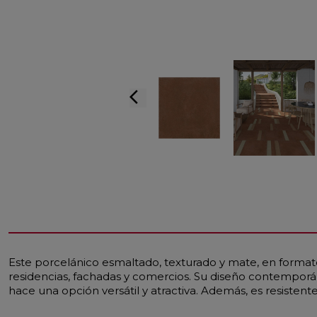
arrow_back_ios
Este porcelánico esmaltado, texturado y mate, en format
residencias, fachadas y comercios. Su diseño contemporán
hace una opción versátil y atractiva. Además, es resistent