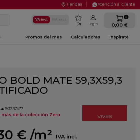
Tiendas
Atención al cliente
favorite
0
IVA incl.
IVA excl.
0
Login
0,00 €
a
Promos del mes
Calculadoras
Inspírate
O BOLD MATE 59,3X59,3
TIFICADO
a:
93257477
 más de la colección Zero
,30 €
/m²
IVA incl.