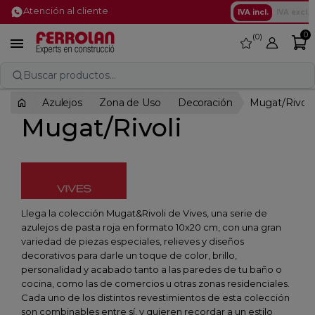
Atención al cliente
IVA incl.
IVA excl.
0
0
favorite

Buscar productos...
Azulejos
Zona de Uso
Decoración
Mugat/Rivoli
Mugat/Rivoli
Llega la colección Mugat&Rivoli de Vives, una serie de
azulejos de pasta roja en formato 10x20 cm, con una gran
variedad de piezas especiales, relieves y diseños
decorativos para darle un toque de color, brillo,
personalidad y acabado tanto a las paredes de tu baño o
cocina, como las de comercios u otras zonas residenciales.
Cada uno de los distintos revestimientos de esta colección
son combinables entre sí, y quieren recordar a un estilo