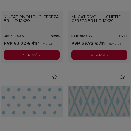
MUGAT-RIVOLI BUCI CEREZA
MUGAT-RIVOLI HUCHETTE
BRILLO 10X20
CEREZA BRILLO 10X20
Ref:
91120055
Vives
Ref:
91120045
Vives
PVP
63,72 €
/m²
PVP
63,72 €
/m²
(IVA incl.)
(IVA incl.)
VER MÁS
VER MÁS
favorite
favorit