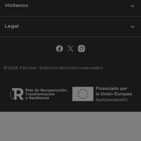
Visítanos
keyboard_arrow_down
Legal

© 2026. Ferrolan. Todos los derechos reservados.