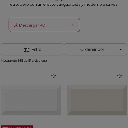
retro, pero con un efecto vanguardista y moderno a su vez.
Descargar PDF

tune
Filtro
Ordenar por
Mostrando 1-51 de 51 artículo(s)
favorite
favorit
Entrega Inmediata