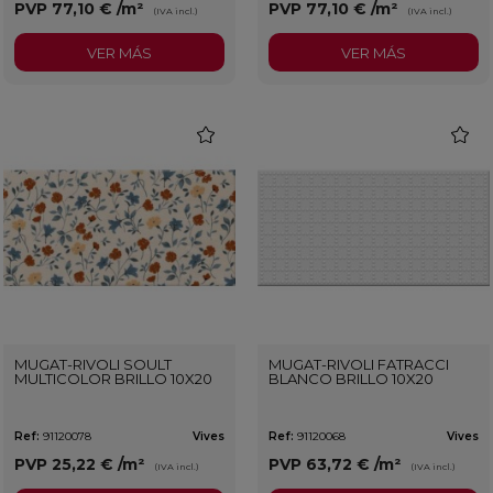
PVP
77,10 €
/m²
PVP
77,10 €
/m²
(IVA incl.)
(IVA incl.)
VER MÁS
VER MÁS
favorite
favorit
MUGAT-RIVOLI SOULT
MUGAT-RIVOLI FATRACCI
MULTICOLOR BRILLO 10X20
BLANCO BRILLO 10X20
Ref:
91120078
Vives
Ref:
91120068
Vives
PVP
25,22 €
/m²
PVP
63,72 €
/m²
(IVA incl.)
(IVA incl.)