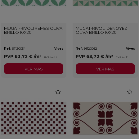
MUGAT-RIVOLI REMES OLIVA
MUGAT-RIVOLI DENOYEZ
BRILLO 10X20
OLIVA BRILLO 10X20
Ref:
91120054
Vives
Ref:
91120052
Vives
PVP
63,72 €
/m²
PVP
63,72 €
/m²
(IVA incl.)
(IVA incl.)
VER MÁS
VER MÁS
favorite
favorit