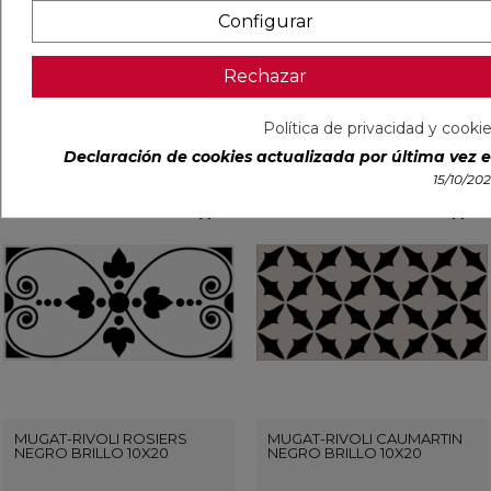
MARINO BRILLO 10X20
MARINO BRILLO 10X20
Configurar
Ref:
91120048
Vives
Ref:
91120053
Vives
Rechazar
PVP
63,72 €
/m²
PVP
63,72 €
/m²
(IVA incl.)
(IVA incl.)
Política de privacidad y cooki
VER MÁS
VER MÁS
Declaración de cookies actualizada por última vez el
15/10/20
favorite
favorit
MUGAT-RIVOLI ROSIERS
MUGAT-RIVOLI CAUMARTIN
NEGRO BRILLO 10X20
NEGRO BRILLO 10X20