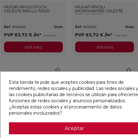
MUGAT-RIVOLI FOCH
MUGAT-RIVOLI
CELESTE BRILLO 10X20
MONTMARTRE CELESTE
BRILLO 10X20
Ref:
91120046
Vives
Ref:
91120047
Vives
PVP
63,72 €
/m²
PVP
63,72 €
/m²
(IVA incl.)
(IVA incl.)
VER MÁS
VER MÁS
favorite
favorit
Esta tienda te pide que aceptes cookies para fines de
rendimiento, redes sociales y publicidad. Las redes sociales y
las cookies publicitarias de terceros se utilizan para ofrecerte
funciones de redes sociales y anuncios personalizados.
¿Aceptas estas cookies y el procesamiento de datos
personales involucrados?
Aceptar
MUGAT-RIVOLI LEPIC
MUGAT-RIVOLI REULLY