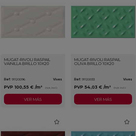
MUGAT-RIVOLI RASPAIL
MUGAT-RIVOLI RASPAIL
VAINILLA BRILLO 10X20
OLIVA BRILLO 10X20
Ref:
91120096
Vives
Ref:
91120033
Vives
PVP
100,55 €
/m²
PVP
54,03 €
/m²
(IVA incl.)
(IVA incl.)
VER MÁS
VER MÁS
favorite
favorit