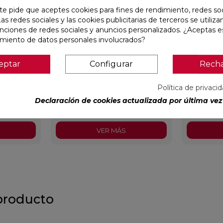
te pide que aceptes cookies para fines de rendimiento, redes soc
Las redes sociales y las cookies publicitarias de terceros se utiliza
unciones de redes sociales y anuncios personalizados. ¿Aceptas e
amiento de datos personales involucrados?
eptar
Configurar
Rech
 F MATE
CONCEPT CREAM STRIP C MATE
CLUNIA AB
29,5X59,5 RECTIFICADO
31X98 REC
Política de privaci
Colorker
Ref:
91086944
Colorker
Ref:
93139577
Declaración de cookies actualizada por última vez 
PVP
34,97 €
/m²
PVP
35,7
incl.)
(IVA incl.)
VER MÁS
producto