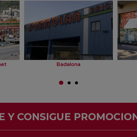
net
Badalona
E Y CONSIGUE PROMOCION