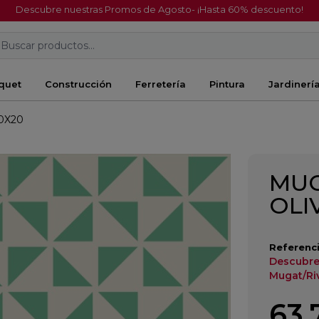
Descubre nuestras Promos de Agosto- ¡Hasta 60% descuento!
Buscar productos...
quet
Construcción
Ferretería
Pintura
Jardinerí
0X20
MUG
OLI
Referenci
Descubre
Mugat/Riv
63,