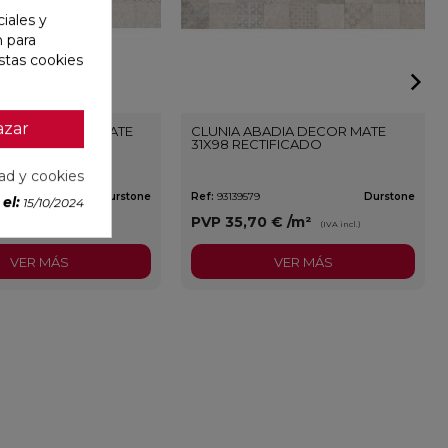
iales y
n para
stas cookies
azar
ADIA NATURAL MATE
CLUNIA ABADIA DECOR MATE
TIFICADO
31X98 RECTIFICADO
dad y cookies
Durstone
Ref:
93139579
Durstone
el:
15/10/2024
0 €
/m²
PVP
35,70 €
/m²
(IVA incl.)
(IVA incl.)
VER MÁS
VER MÁS