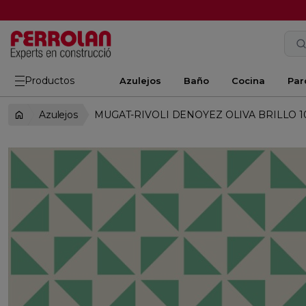
Productos
Azulejos
Baño
Cocina
Par
Azulejos
MUGAT-RIVOLI DENOYEZ OLIVA BRILLO 1