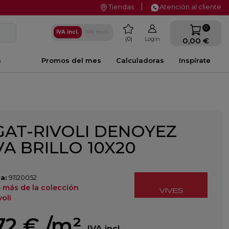
Tiendas
Atención al cliente
favorite
0
IVA incl.
IVA excl.
0
Login
0,00 €
a
Promos del mes
Calculadoras
Inspírate
AT-RIVOLI DENOYEZ
VA BRILLO 10X20
a:
91120052
 más de la colección
oli
72 €
/m²
IVA incl.