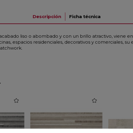
Descripción
Ficha técnica
acabado liso o abombado y con un brillo atractivo, viene e
nas, espacios residenciales, decorativos y comerciales, su e
patchwork.
r
favorite
favorite