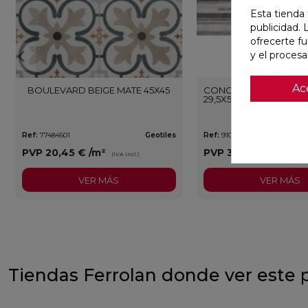
Esta tienda 
publicidad. 
ofrecerte f
y el proces
Ac
BOULEVARD BEIGE MATE 45X45
CONCEPT MOON STRIP
29,5X59,5 RECTIFICADO
Ref:
77484501
Geotiles
Ref:
91086942
PVP
20,45 €
/m²
PVP
34,97 €
/m²
(IVA incl.)
(IVA 
VER MÁS
VER MÁS
Tiendas Ferrolan donde ver este 