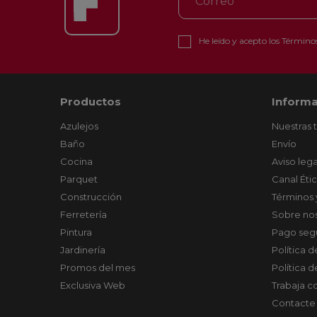
He leído y acepto los
Términos
Productos
Informa
Azulejos
Nuestras 
Baño
Envío
Cocina
Aviso lega
Parquet
Canal Éti
Construcción
Términos 
Ferretería
Sobre no
Pintura
Pago seg
Jardinería
Política 
Promos del mes
Política 
Exclusiva Web
Trabaja c
Contacte