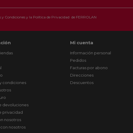
 y Condiciones
y la
Política de Privacidad
de FERROLAN
ción
Mi cuenta
tiendas
Información personal
Pedidos
l
Facturas por abono
co
Direcciones
y condiciones
Descuentos
sotros
uro
de devoluciones
de privacidad
on nosotros
 con nosotros