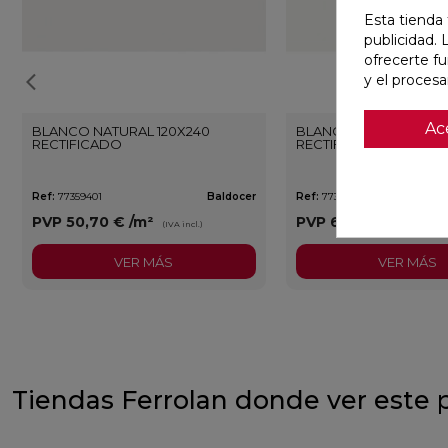
Esta tienda 
publicidad. 
ofrecerte f
y el proces
Ac
BLANCO NATURAL 120X240
BLANCO PULIDO 120X
RECTIFICADO
RECTIFICADO
Ref:
77359401
Baldocer
Ref:
77359406
PVP
50,70 €
/m²
PVP
62,80 €
/m²
(IVA incl.)
(IVA 
VER MÁS
VER MÁS
Tiendas Ferrolan donde ver este 