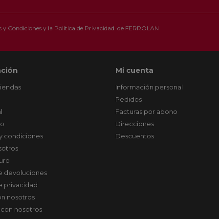
 y Condiciones
y la
Política de Privacidad
de FERROLAN
ción
Mi cuenta
tiendas
Información personal
Pedidos
l
Facturas por abono
co
Direcciones
y condiciones
Descuentos
sotros
uro
de devoluciones
de privacidad
on nosotros
 con nosotros