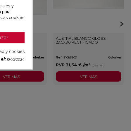
iales y
n para
stas cookies
azar
BLANCO GLOSS
AUSTRAL BLANCO GLOSS
29,5X90 RECTIFICADO
dad y cookies
Colorker
Ref:
91086603
Colorker
el:
15/10/2024
9 €
/m²
PVP
31,34 €
/m²
(IVA incl.)
(IVA incl.)
VER MÁS
VER MÁS