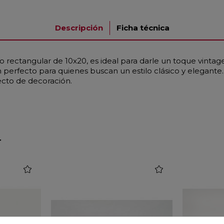
Descripción
Ficha técnica
 rectangular de 10x20, es ideal para darle un toque vintage
perfecto para quienes buscan un estilo clásico y elegante. A
ecto de decoración.
r
favorite
favorite