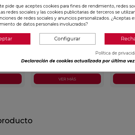
te pide que aceptes cookies para fines de rendimiento, redes soc
Las redes sociales y las cookies publicitarias de terceros se utiliza
unciones de redes sociales y anuncios personalizados. ¿Aceptas e
amiento de datos personales involucrados?
eptar
Configurar
Rech
240
IMPULSE WHITE MATE 31,6X100
AUSTRAL 
RECTIFICADO
29,5X59,5
Política de privaci
Baldocer
Ref:
91080301
Colorker
Ref:
91086600
Declaración de cookies actualizada por última vez 
PVP
36,18 €
/m²
PVP
25,2
incl.)
(IVA incl.)
VER MÁS
producto