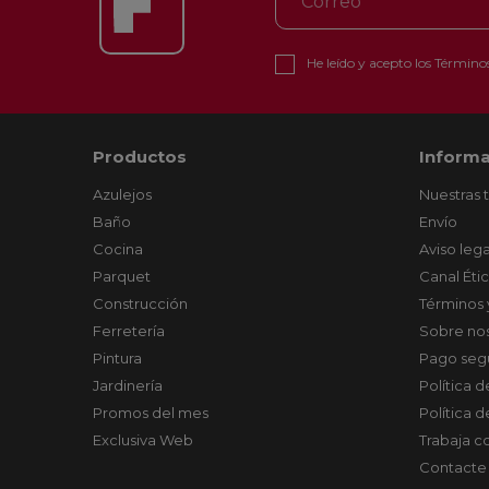
He leído y acepto los
Términos
Productos
Informa
Azulejos
Nuestras 
Baño
Envío
Cocina
Aviso lega
Parquet
Canal Éti
Construcción
Términos 
Ferretería
Sobre no
Pintura
Pago seg
Jardinería
Política 
Promos del mes
Política 
Exclusiva Web
Trabaja c
Contacte