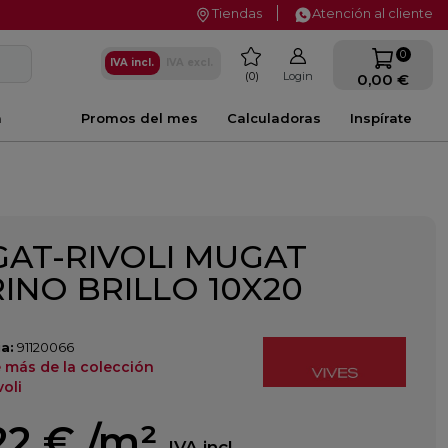
Tiendas
Atención al cliente
favorite
0
IVA incl.
IVA excl.
0
Login
0,00 €
a
Promos del mes
Calculadoras
Inspírate
AT-RIVOLI MUGAT
INO BRILLO 10X20
a:
91120066
 más de la colección
oli
22 €
/m²
IVA incl.