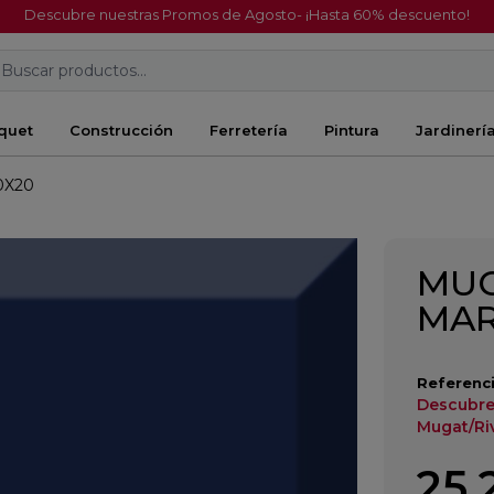
Descubre nuestras Promos de Agosto- ¡Hasta 60% descuento!
Buscar productos...
quet
Construcción
Ferretería
Pintura
Jardinerí
0X20
MUG
MAR
Referenci
Descubre
Mugat/Riv
25,