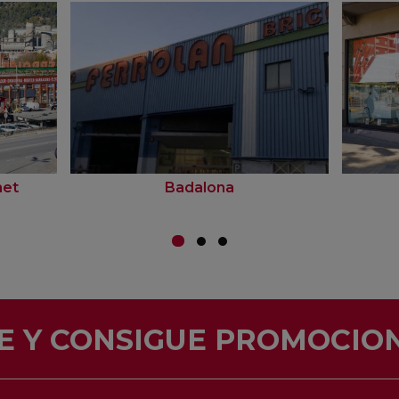
net
Badalona
E Y CONSIGUE PROMOCION