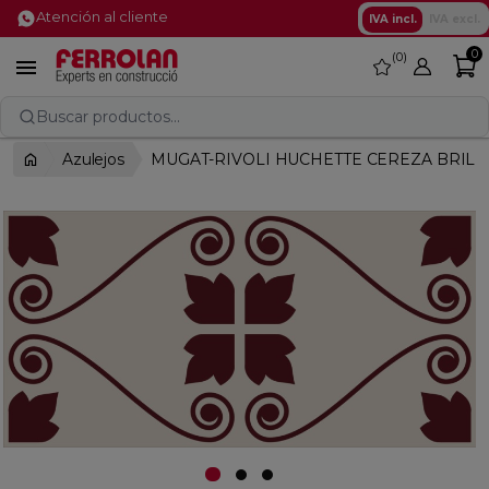
Atención al cliente
IVA incl.
IVA excl.
0
0
favorite

Buscar productos...
Azulejos
MUGAT-RIVOLI HUCHETTE CEREZA BRILL