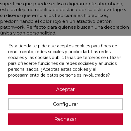
superficie que puede ser lisa o ligeramente abombada,
este azulejo no rectificado destaca por su estilo vintage y
su diseño que emula los tradicionales hidráulicos,
predominando el color rojo en un atractivo patrón
patchwork. Perfecto para quienes buscan una decoración
única y con personalidad.
Esta tienda te pide que aceptes cookies para fines de
rendimiento, redes sociales y publicidad. Las redes
sociales y las cookies publicitarias de terceros se utilizan
Pensamos que te puede interesar
para ofrecerte funciones de redes sociales y anuncios
personalizados. ¿Aceptas estas cookies y el
procesamiento de datos personales involucrados?
favorite
favorite
favorite
favorite
Aceptar
BOULEVARD
CONCEPT
CONCEPT
CLUNIA
Configurar
BEIGE MATE
MOON STRIP
CREAM STRIP
ABADIA
45X45
F MATE
C MATE
NATURAL
29,5X59,5
29,5X59,5
MATE 31X98
RECTIFICADO
RECTIFICADO
RECTIFICADO
Rechazar
Ref:
Geotiles
Ref:
Colorker
Ref:
Colorker
Ref:
Durston
77484501
91086942
91086944
93139577