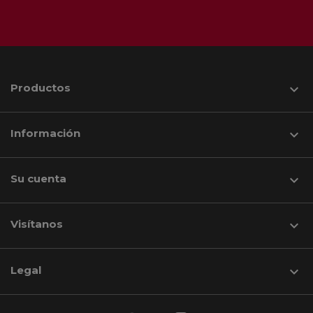
Productos

Información

Su cuenta

Visítanos
keyboard_arrow_down
Legal
