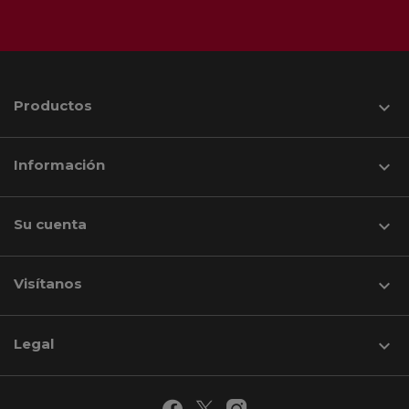
Productos

Información

Su cuenta

Visítanos
keyboard_arrow_down
Legal
