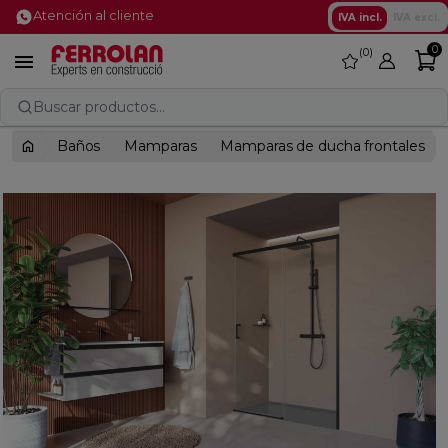
Atención al cliente
IVA incl.
IVA excl.
0
0
favorite

Buscar productos...
Baños
Mamparas
Mamparas de ducha frontales