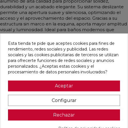
aluminio de alta calidad para proporcionar solidez,
durabilidad y un acabado elegante. Su sistema deslizante
permite una apertura suave y silenciosa, optimizando el
acceso y el aprovechamiento del espacio. Gracias a su
estructura sin marco en la esquina, aporta mayor amplitud
visual y luminosidad. Ideal para baños modernos que
buscan funcionalidad y estilo contemporáneo.
Esta tienda te pide que aceptes cookies para fines de
rendimiento, redes sociales y publicidad. Las redes
sociales y las cookies publicitarias de terceros se utilizan
para ofrecerte funciones de redes sociales y anuncios
Productos relacionados
personalizados. ¿Aceptas estas cookies y el
procesamiento de datos personales involucrados?
favorite
favorite
favorite
favorite
Aceptar
Configurar
MONOMANDO
GRIFERÍA
GRIFERÍA
MONOMANDO
DE LAVABO
TERMOSTÁTICA
TERMOSTÁTICA
DE LAVABO
DRESS
PARA MURAL
EMPOTRADA
DRESS
Rechazar
CROMO-
DUCHA
DE BAÑERA
CROMO-
HERITAGE
HORIZONTAL
LOOP K ORO
WHITE
2-3 VÍAS FLEXO
CEPILLADO
Ref:
Nobili
Ref:
Sanycces
Ref:
Sanycces
Ref:
Nobili
SILICONA