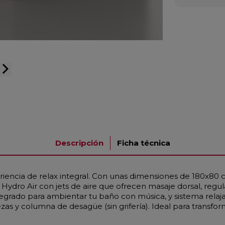
arrow_forward_ios
Descripción
Ficha técnica
iencia de relax integral. Con unas dimensiones de 180x80 
dro Air con jets de aire que ofrecen masaje dorsal, regula
grado para ambientar tu baño con música, y sistema relaj
as y columna de desagüe (sin grifería). Ideal para transfo