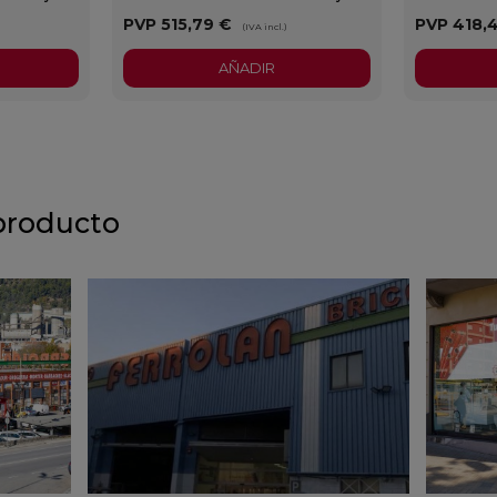
PVP
515,79 €
PVP
418,
(IVA incl.)
AÑADIR
producto