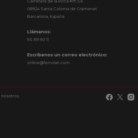
Carretera de la Roca Km 5,6
08924 Santa Coloma de Gramenet
Barcelona, España
Llámanos:
93 391 90 11
Escríbenos un correo electrónico:
online@ferrolan.com
 nosotros