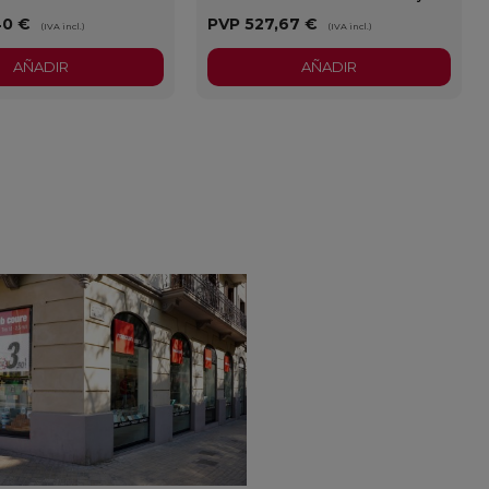
40 €
PVP
527,67 €
(IVA incl.)
(IVA incl.)
AÑADIR
AÑADIR