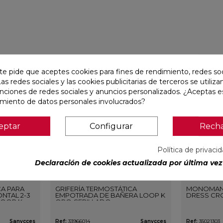
favorite
favorite
te pide que aceptes cookies para fines de rendimiento, redes soc
Las redes sociales y las cookies publicitarias de terceros se utiliza
unciones de redes sociales y anuncios personalizados. ¿Aceptas e
amiento de datos personales involucrados?
eptar
Configurar
Rech
Política de privaci
Declaración de cookies actualizada por última vez 
CA PARA
GRIFERÍA TERMOSTÁTICA
MONOMAN
NTAL 2-3
EMPOTRADA DE BAÑERA LOOP K
DRESS CR
LOOP K
ORO CEPILLADO
O
Sanycces
Ref:
33966014
Sanycces
Ref:
35021303