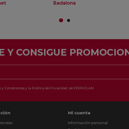
net
Badalona
E Y CONSIGUE PROMOCION
 y Condiciones
y la
Política de Privacidad
de FERROLAN
ción
Mi cuenta
tiendas
Información personal