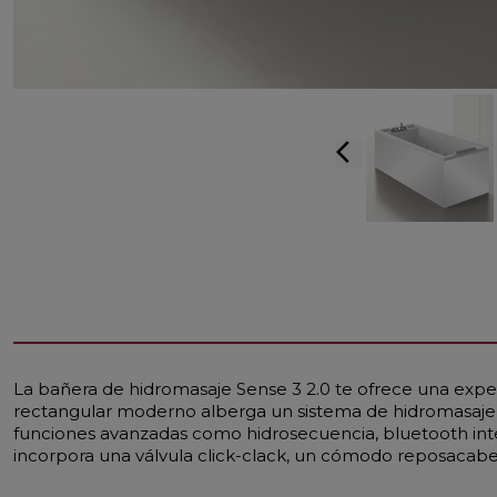
arrow_back_ios
La bañera de hidromasaje Sense 3 2.0 te ofrece una exper
rectangular moderno alberga un sistema de hidromasaje Hy
funciones avanzadas como hidrosecuencia, bluetooth inte
incorpora una válvula click-clack, un cómodo reposacabez