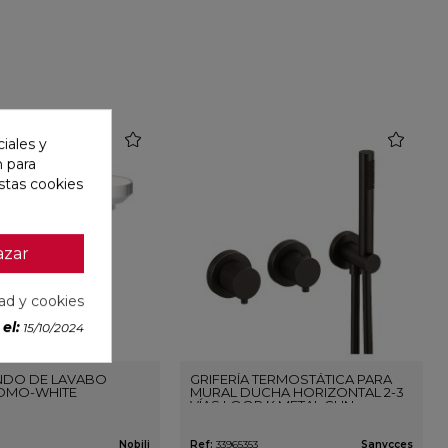
favorite
favorite
iales y
n para
stas cookies
azar
dad y cookies
el:
15/10/2024
DO DE LAVABO
GRIFERÍA TERMOSTÁTICA PARA
OMO-WHITE
MURAL DUCHA HORIZONTAL 2-3
VÍAS LOOP K METAL GUN
Nobili
Ref:
33965353
Sanycces