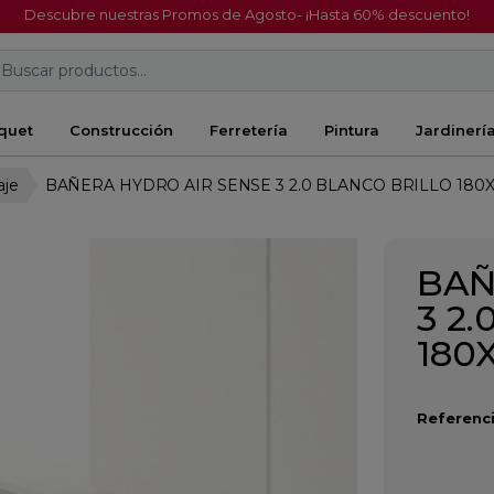
Descubre nuestras Promos de Agosto- ¡Hasta 60% descuento!
Buscar productos...
quet
Construcción
Ferretería
Pintura
Jardinerí
aje
BAÑERA HYDRO AIR SENSE 3 2.0 BLANCO BRILLO 180
BAÑ
3 2
180
Referenci