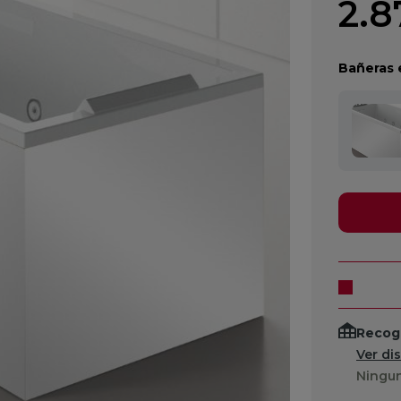
2.8
Bañeras 
Recogi
Ver di
Ningun