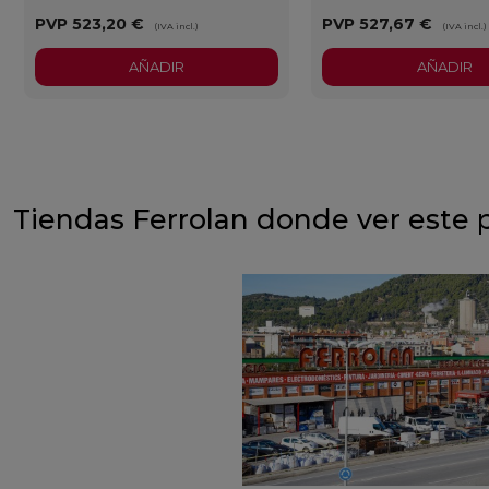
PVP
523,20 €
PVP
527,67 €
(IVA incl.)
(IVA incl.)
AÑADIR
AÑADIR
Tiendas Ferrolan donde ver este 