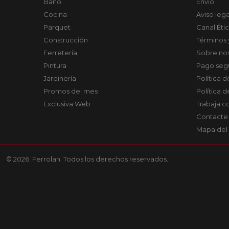
Baño
Envío
Cocina
Aviso lega
Parquet
Canal Éti
Construcción
Términos 
Ferretería
Sobre no
Pintura
Pago seg
Jardinería
Política 
Promos del mes
Política 
Exclusiva Web
Trabaja c
Contacte
Mapa del 
© 2026. Ferrolan. Todos los derechos reservados.