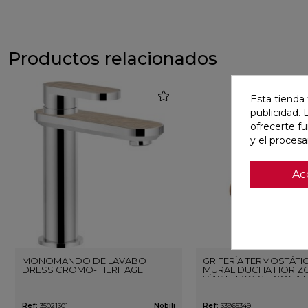
Productos relacionados
favorite
Esta tienda 
publicidad. 
ofrecerte f
y el proces
Ac
MONOMANDO DE LAVABO
GRIFERÍA TERMOSTÁTI
DRESS CROMO- HERITAGE
MURAL DUCHA HORIZO
VÍAS FLEXO SILICONA 
ORO ROSA CEPILLAD
Ref:
35021301
Nobili
Ref:
33965349