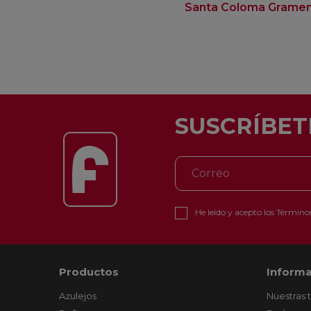
Santa Coloma Grame
SUSCRÍBET
He leído y acepto los
Términos
Productos
Informa
Azulejos
Nuestras 