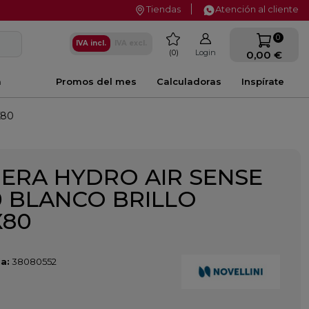
Tiendas
Atención al cliente
favorite
0
IVA incl.
IVA excl.
0
Login
0,00 €
a
Promos del mes
Calculadoras
Inspírate
X80
ERA HYDRO AIR SENSE
.0 BLANCO BRILLO
X80
a:
38080552