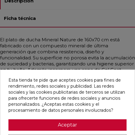
Descripción
Ficha técnica
El plato de ducha Mineral Nature de 160x70 cm está
fabricado con un compuesto mineral de última
generación que combina resistencia, diseño y
funcionalidad. Su superficie no porosa evita la acumulación
de suciedad y bacterias, garantizando una higiene superior
en tu baño. Además, incorpora una capa de Gel Coat
sanitario, que le proporciona una alta resistencia a rayadas,
Esta tienda te pide que aceptes cookies para fines de
impactos y productos químicos. Disponible en varios
rendimiento, redes sociales y publicidad. Las redes
colores, su acabado moderno y elegante en textura
sociales y las cookies publicitarias de terceros se utilizan
pizarra lo convierte en una opción ideal para espacios
para ofrecerte funciones de redes sociales y anuncios
contemporáneos. Una solución práctica, segura y duradera
personalizados. ¿Aceptas estas cookies y el
que eleva el confort de tu zona de ducha.
procesamiento de datos personales involucrados?
Aceptar