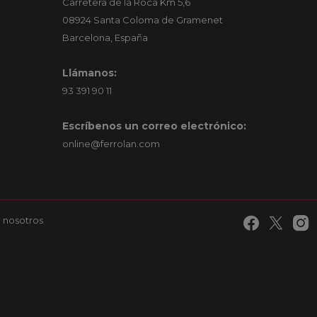
Carretera de la Roca Km 5,6
08924 Santa Coloma de Gramenet
Barcelona, España
Llámanos:
93 391 90 11
Escríbenos un correo electrónico:
online@ferrolan.com
 nosotros