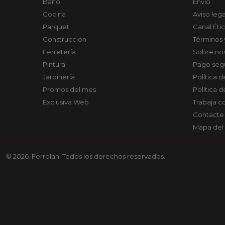
Baño
Envío
Cocina
Aviso lega
Parquet
Canal Éti
Construcción
Términos 
Ferretería
Sobre no
Pintura
Pago seg
Jardinería
Política 
Promos del mes
Política 
Exclusiva Web
Trabaja c
Contacte
Mapa del 
© 2026. Ferrolan. Todos los derechos reservados.