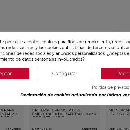
favorite
favorite
te pide que aceptes cookies para fines de rendimiento, redes soc
Las redes sociales y las cookies publicitarias de terceros se utiliza
unciones de redes sociales y anuncios personalizados. ¿Aceptas e
amiento de datos personales involucrados?
eptar
Configurar
Rech
Política de privaci
Declaración de cookies actualizada por última vez 
CA PARA
GRIFERÍA TERMOSTÁTICA
MONOMAN
NTAL 2-3
EMPOTRADA DE BAÑERA LOOP K
DRESS CR
LOOP K
ORO CEPILLADO
O
Sanycces
Ref:
33966014
Sanycces
Ref:
35021303