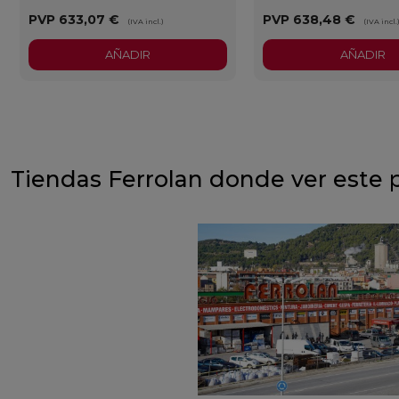
PVP
633,07 €
PVP
638,48 €
(IVA incl.)
(IVA incl.
AÑADIR
AÑADIR
Tiendas Ferrolan donde ver este 