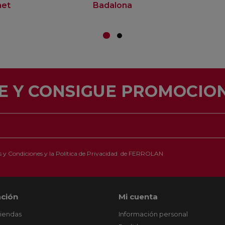
net
Badalona
E Y CONSIGUE PROMOCION
 y Condiciones
y la
Política de Privacidad
de FERROLAN
ción
Mi cuenta
tiendas
Información personal