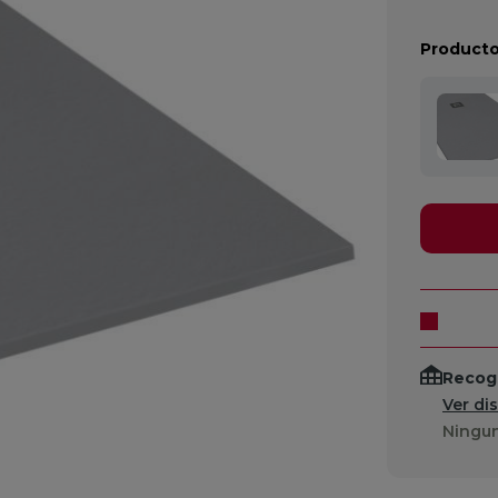
Producto
Recogi
Ver di
Ningun