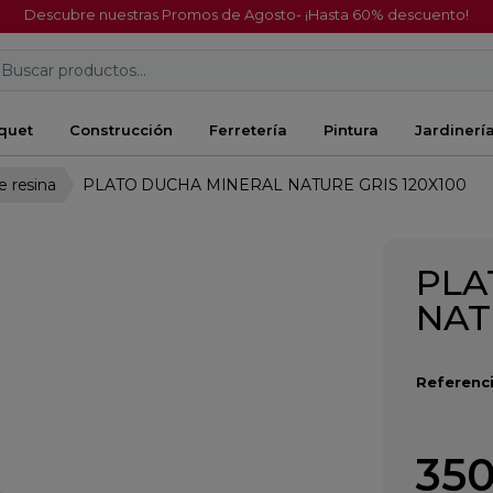
Descubre nuestras Promos de Agosto- ¡Hasta 60% descuento!
Buscar productos...
quet
Construcción
Ferretería
Pintura
Jardinerí
e resina
PLATO DUCHA MINERAL NATURE GRIS 120X100
PLA
NAT
Referenci
350