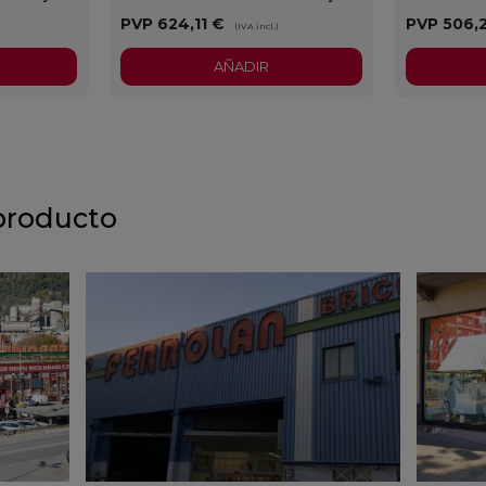
PVP
624,11 €
PVP
506,
)
(IVA incl.)
AÑADIR
producto