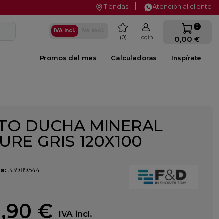
Tiendas
Atención al cliente
favorite
0
IVA incl.
IVA excl.
0
Login
0,00 €
a
Promos del mes
Calculadoras
Inspírate
TO DUCHA MINERAL
URE GRIS 120X100
a:
33989544
,90 €
IVA incl.