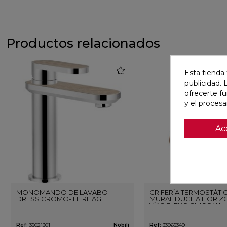
Productos relacionados
favorite
Esta tienda 
publicidad. 
ofrecerte f
y el proces
Ac
MONOMANDO DE LAVABO
GRIFERÍA TERMOSTÁTI
DRESS CROMO- HERITAGE
MURAL DUCHA HORIZO
VÍAS FLEXO SILICONA 
ORO ROSA CEPILLAD
Ref:
35021301
Nobili
Ref:
33965349