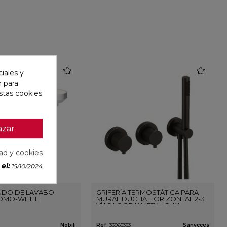
favorite
favorite
iales y
n para
stas cookies
azar
dad y cookies
el:
15/10/2024
DO DE LAVABO
GRIFERÍA TERMOSTÁTICA PARA
OMO-WHITE
MURAL DUCHA HORIZONTAL 2-3
VÍAS LOOP K METAL GUN
Nobili
Ref:
33965353
Sanycces