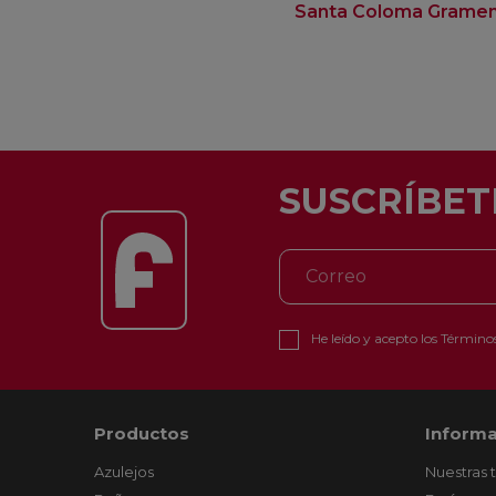
Santa Coloma Grame
SUSCRÍBET
He leído y acepto los
Términos
Productos
Informa
Azulejos
Nuestras 