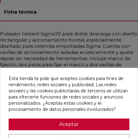
Ficha técnica
Pulsador Geberit Sigma70 para doble descarga con diseño
rectangular y accionamiento frontal, especialmente
diseñado para cisternas empotradas Sigma. Cuenta con
varillas de accionamiento aisladas acústicamente y ajuste
rápido sin necesidad de herramientas. Incluye marco de
fijación, dos patas para fijar el marco y dos varillas de
accionamiento. Compatible con accesorios
complementarios como el marco Geberit para pulsador
Esta tienda te pide que aceptes cookies para fines de
Sigma70 y juegos de extensiones para cisternas Sigma,
rendimiento, redes sociales y publicidad. Las redes
Omega y Kappa. Ideal para instalaciones que requieren
sociales y las cookies publicitarias de terceros se utilizan
funcionamiento silencioso, ajuste sencillo y diseño
para ofrecerte funciones de redes sociales y anuncios
moderno.
personalizados. ¿Aceptas estas cookies y el
procesamiento de datos personales involucrados?
Aceptar
Productos relacionados