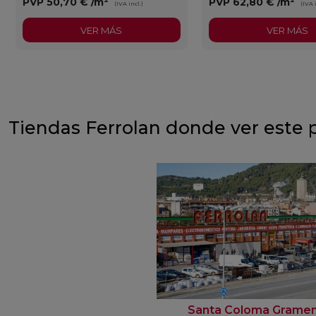
PVP
50,70 €
/m²
PVP
62,80 €
/m²
(IVA incl.)
(IVA 
VER MÁS
VER MÁS
Tiendas Ferrolan donde ver este 
Santa Coloma Grame