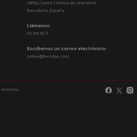
08924 Santa Coloma de Gramenet
Barcelona, España
Llámanos:
93 391 90 11
Escríbenos un correo electrónico:
online@ferrolan.com
 nosotros