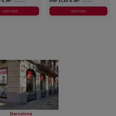
9 €
/m²
PVP
31,34 €
/m²
(IVA incl.)
(IVA incl.)
VER MÁS
VER MÁS
Barcelona
Rubí