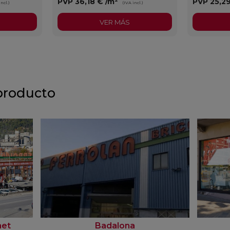
PVP
36,18 €
/m²
PVP
25,2
incl.)
(IVA incl.)
VER MÁS
producto
net
Badalona