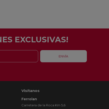
ES EXCLUSIVAS!
Visítanos
Ferrolan
Carretera de la Roca Km 5,6