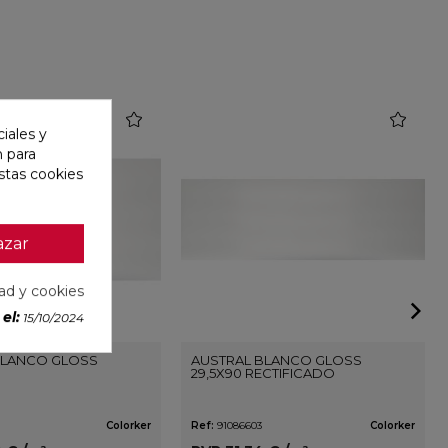
favorite
favorite
iales y
n para
stas cookies
azar
dad y cookies
el:
15/10/2024
BLANCO GLOSS
AUSTRAL BLANCO GLOSS
29,5X90 RECTIFICADO
Colorker
Ref:
91086603
Colorker