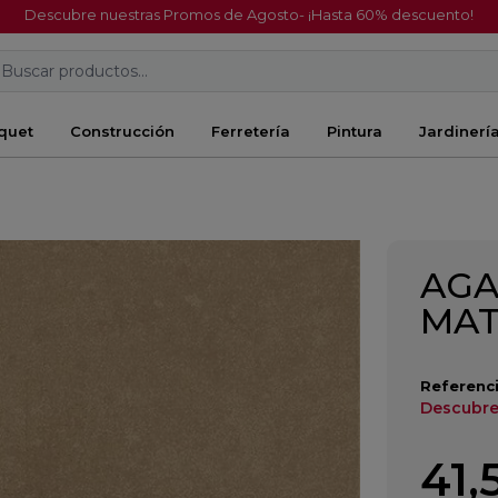
Descubre nuestras Promos de Agosto- ¡Hasta 60% descuento!
Buscar productos...
quet
Construcción
Ferretería
Pintura
Jardinerí
AGA
MAT
Referenci
Descubre
41,