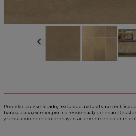
arrow_back_ios
Porcelánico esmaltado, texturado, natural y no rectificad
baño,cocina,exterior,piscina,residencial,comercio. Resist
y simulando monocolor mayoritariamente en color marró