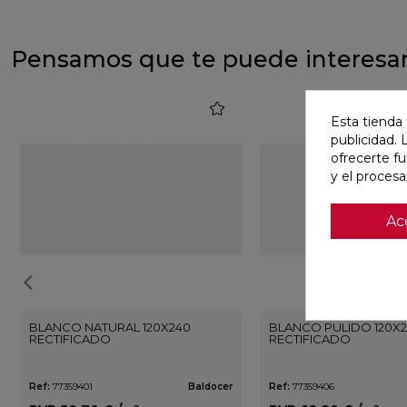
Pensamos que te puede interesa
favorite
Esta tienda 
publicidad. 
ofrecerte f
y el proces
Ac
BLANCO NATURAL 120X240
BLANCO PULIDO 120X
RECTIFICADO
RECTIFICADO
Ref:
77359401
Baldocer
Ref:
77359406