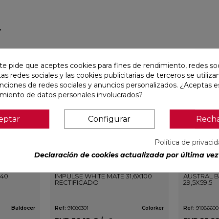
r
favorite
favorite
te pide que aceptes cookies para fines de rendimiento, redes soc
Las redes sociales y las cookies publicitarias de terceros se utiliza
unciones de redes sociales y anuncios personalizados. ¿Aceptas e
amiento de datos personales involucrados?
eptar
Configurar
Rech
Política de privaci
Declaración de cookies actualizada por última vez 
240
IMPULSE WHITE MATE 31,6X100
AUSTRAL 
RECTIFICADO
29,5X59,5
Baldocer
Ref:
91080301
Colorker
Ref:
91086600