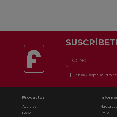
SUSCRÍBET
He leído y acepto los
Términos
Productos
Informa
Azulejos
Nuestras 
Baño
Envío