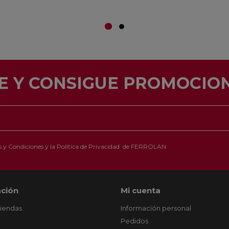
E Y CONSIGUE PROMOCION
 y Condiciones
y la
Política de Privacidad
de FERROLAN
ción
Mi cuenta
tiendas
Información personal
Pedidos