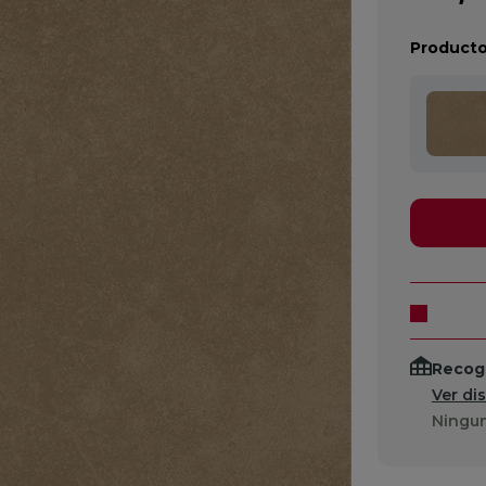
Producto
Recogi
Ver di
Ningun