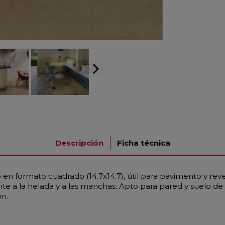
arrow_forward_ios
Descripción
Ficha técnica
o en formato cuadrado (14.7x14.7), útil para pavimento y rev
ente a la helada y a las manchas. Apto para pared y suelo 
n.