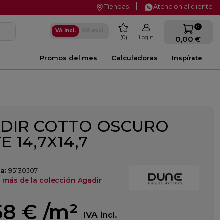
Tiendas
Atención al cliente
favorite
0
IVA incl.
IVA excl.
0
Login
0,00 €
a
Promos del mes
Calculadoras
Inspírate
DIR COTTO OSCURO
E 14,7X14,7
a:
95130307
 más de la colección Agadir
58 €
/m²
IVA incl.