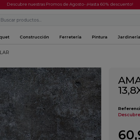
Descubre nuestras Promos de Agosto- ¡Hasta 60% descuento!
Buscar productos...
quet
Construcción
Ferretería
Pintura
Jardinerí
ULAR
AMA
13,
Referenci
Descubre
60