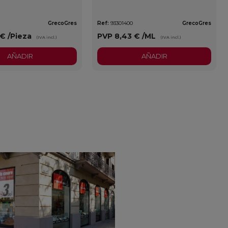
GrecoGres
Ref:
93301400
GrecoGres
 €
/Pieza
PVP
8,43 €
/ML
(IVA incl.)
(IVA incl.)
AÑADIR
AÑADIR