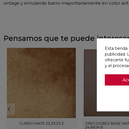
vintage y emulando barro mayoritariamente en color antr
Pensamos que te puede interesa
Esta tienda 
favorite
publicidad. 
ofrecerte f
y el proces
Ac
CUERO MATE 33,3X33,3
GRECOGRES BASE NA
24,6X24,6