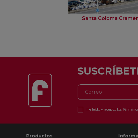
Santa Coloma Grame
SUSCRÍBET
He leído y acepto los
Términos
Productos
Informa