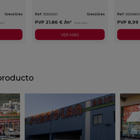
GrecoGres
Ref:
93300200
GrecoGres
Ref:
93300800
PVP
21,86 €
/m²
PVP
8,99
cl.)
(IVA incl.)
VER MÁS
producto