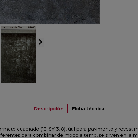
arrow_forward_ios
Descripción
Ficha técnica
rmato cuadrado (13, 8x13, 8), útil para pavimento y revestim
erentes para combinar de modo alterno, se sirven en la mis