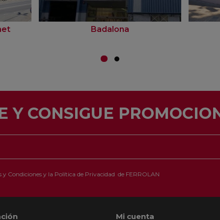
net
Badalona
E Y CONSIGUE PROMOCION
 y Condiciones
y la
Política de Privacidad
de FERROLAN
ción
Mi cuenta