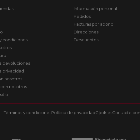
tiendas
Información personal
Pedidos
l
Facturas por abono
co
Direcciones
y condiciones
Descuentos
sotros
uro
de devoluciones
de privacidad
on nosotros
 con nosotros
sitio
Términos y condiciones
Política de privacidad
Cookies
Contacte con