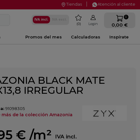
Tiendas
Atención al cliente
favorite
0
IVA incl.
IVA excl.
0
Login
0,00 €
a
Promos del mes
Calculadoras
Inspírate
ZONIA BLACK MATE
8X13,8 IRREGULAR
a:
91098305
 más de la colección Amazonia
,95 €
/m²
IVA incl.