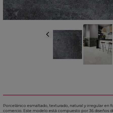
arrow_back_ios
Porcelánico esmaltado, texturado, natural y irregular en fo
comercio. Este modelo está compuesto por 36 diseños dif