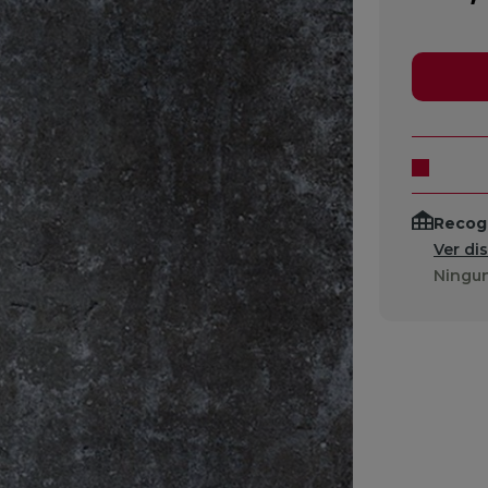
Recogi
Ver di
Ningun