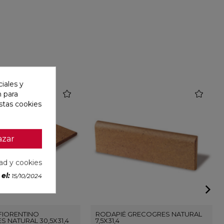
iales y
favorite
favorite
n para
stas cookies
azar
dad y cookies
el:
15/10/2024
FIORENTINO
RODAPIÉ GRECOGRES NATURAL
 NATURAL 30,5X31,4
7,5X31,4