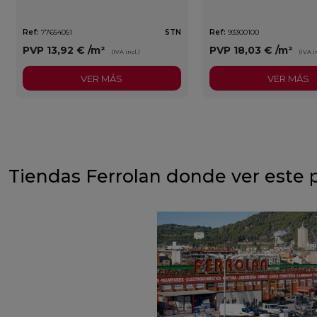
Ref:
77654051
STN
Ref:
93300100
PVP
13,92 €
/m²
PVP
18,03 €
/m²
(IVA incl.)
(IVA in
VER MÁS
VER MÁS
Tiendas Ferrolan donde ver este 