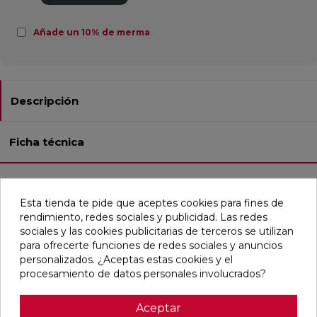
Añade un 10% de merma
Descripción
Ficha técnica
Este azulejo de gres natural, con un acabado texturizado y
Esta tienda te pide que aceptes cookies para fines de
antideslizante, es apto para pavimentos exteriores. Su
rendimiento, redes sociales y publicidad. Las redes
formato cuadrado de 33x33 cm y su estilo contemporáneo
sociales y las cookies publicitarias de terceros se utilizan
con toques mediterráneos imitan el aspecto del barro en
para ofrecerte funciones de redes sociales y anuncios
tonos arena y marrón. No está rectificado, lo que le da un
personalizados. ¿Aceptas estas cookies y el
aspecto más auténtico y natural.
procesamiento de datos personales involucrados?
Aceptar