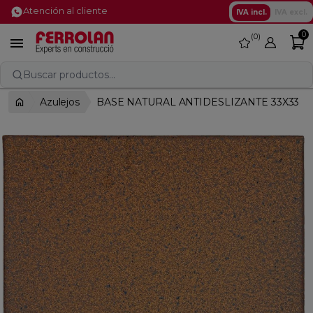
Atención al cliente
IVA incl.
IVA excl.
0
0
favorite

Buscar productos...
Azulejos
BASE NATURAL ANTIDESLIZANTE 33X33