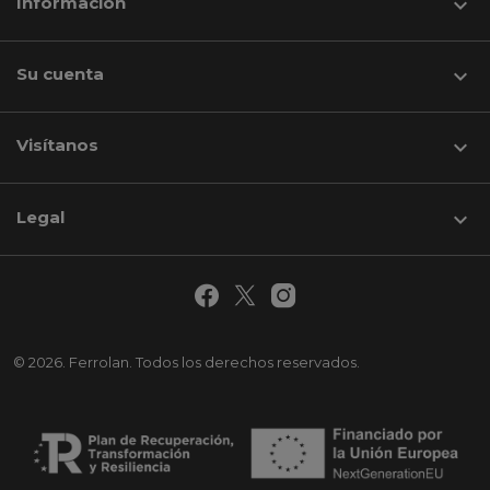
Información

Su cuenta

Visítanos
keyboard_arrow_down
Legal

© 2026. Ferrolan. Todos los derechos reservados.