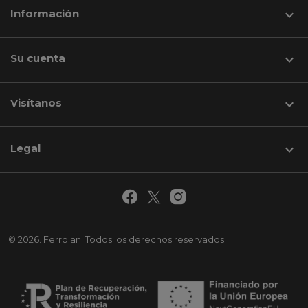
Información

Su cuenta

Visítanos
keyboard_arrow_down
Legal

© 2026. Ferrolan. Todos los derechos reservados.