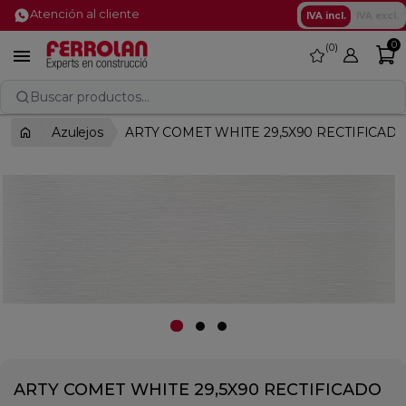
Atención al cliente
IVA incl.
IVA excl.
0
0
favorite

Buscar productos...
Azulejos
ARTY COMET WHITE 29,5X90 RECTIFICAD
ARTY COMET WHITE 29,5X90 RECTIFICADO