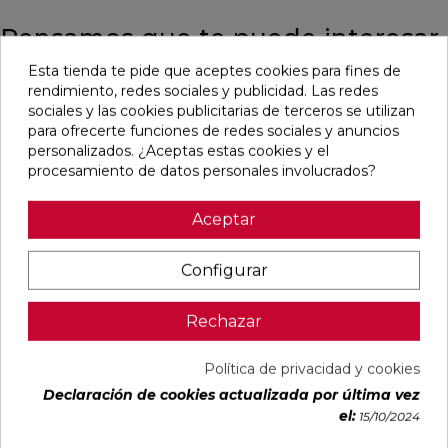
Pensamos que te puede interesar
Esta tienda te pide que aceptes cookies para fines de
favorite
favorite
favorite
favorite
rendimiento, redes sociales y publicidad. Las redes
sociales y las cookies publicitarias de terceros se utilizan
para ofrecerte funciones de redes sociales y anuncios
personalizados. ¿Aceptas estas cookies y el
procesamiento de datos personales involucrados?
BLANCO
BLANCO
IMPULSE
AUSTRAL
NATURAL
PULIDO
WHITE MATE
BLANCO
120X240
120X240
31,6X100
GLOSS
Aceptar
RECTIFICADO
RECTIFICADO
RECTIFICADO
29,5X59,5
Ref:
Baldocer
Ref:
Baldocer
Ref:
Colorker
Ref:
Colorker
77359401
77359406
91080301
91086600
Configurar
PVP
PVP
PVP
PVP
50,70 €
62,80 €
36,18 €
25,29 €
Rechazar
/m²
/m²
/m²
/m²
(IVA
(IVA
(IVA
(IVA
incl.)
incl.)
incl.)
incl.)
Política de privacidad y cookies
Declaración de cookies actualizada por última vez
VER MÁS
VER MÁS
VER MÁS
VER MÁS
el:
15/10/2024