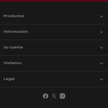
Productos

Información

Su cuenta

Visítanos
keyboard_arrow_down
Legal
