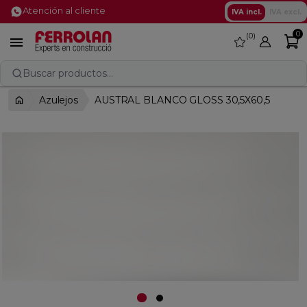
Atención al cliente
IVA incl.
IVA excl.
0
0
favorite

Buscar productos...
Azulejos
AUSTRAL BLANCO GLOSS 30,5X60,5