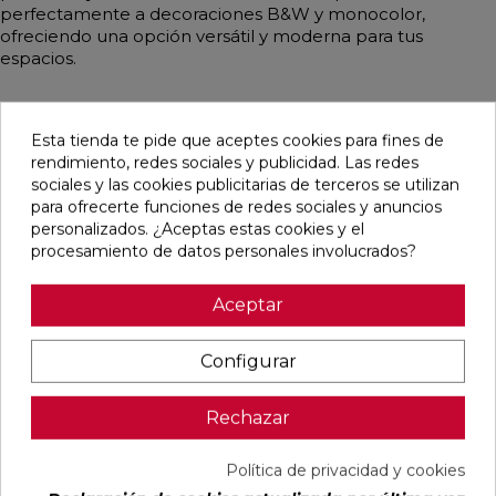
perfectamente a decoraciones B&W y monocolor,
ofreciendo una opción versátil y moderna para tus
espacios.
Esta tienda te pide que aceptes cookies para fines de
Pensamos que te puede interesar
rendimiento, redes sociales y publicidad. Las redes
sociales y las cookies publicitarias de terceros se utilizan
para ofrecerte funciones de redes sociales y anuncios
favorite
favorite
favorite
favorite
personalizados. ¿Aceptas estas cookies y el
procesamiento de datos personales involucrados?
Aceptar
BLANCO
BLANCO
IMPULSE
AUSTRAL
NATURAL
PULIDO
WHITE MATE
BLANCO
120X240
120X240
31,6X100
GLOSS
Configurar
RECTIFICADO
RECTIFICADO
RECTIFICADO
29,5X59,5
Ref:
Baldocer
Ref:
Baldocer
Ref:
Colorker
Ref:
Colorker
Rechazar
77359401
77359406
91080301
91086600
PVP
PVP
PVP
PVP
50,70 €
62,80 €
36,18 €
25,29 €
Política de privacidad y cookies
/m²
/m²
/m²
/m²
(IVA
(IVA
(IVA
(IVA