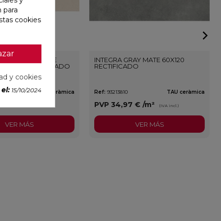
n para
stas cookies
azar
ONE WALL WHITE
INTEGRA GRAY MATE 60X120
3,3X100 RECTIFICADO
RECTIFICADO
dad y cookies
el:
15/10/2024
TAU ceràmica
Ref:
93213810
TAU ceràmica
3 €
/m²
PVP
34,97 €
/m²
(IVA incl.)
(IVA incl.)
VER MÁS
VER MÁS