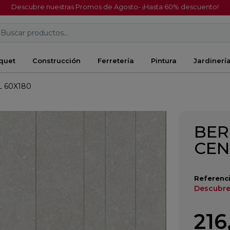
Descubre nuestras Promos de Agosto- ¡Hasta 60% descuento!
Buscar productos...
quet
Construcción
Ferretería
Pintura
Jardinerí
 60X180
BER
CEN
Referenci
Descubre 
216