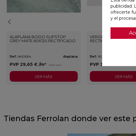
publicidad. 
ofrecerte f
y el proces
Ac
ALAPLANA BODO SLIPSTOP
VERONA WHITE MATE 3
GREY MATE 60X120 RECTIFICADO
RECTIFICADO
Ref:
94101004
Alaplana
Ref:
91080375
PVP
29,65 €
/m²
PVP
35,36 €
/m²
(IVA incl.)
(IVA i
VER MÁS
VER MÁS
Tiendas Ferrolan donde ver este 