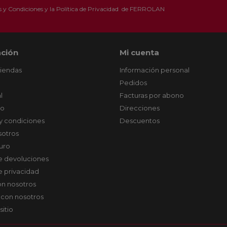
 y Condiciones
y la
Política de Privacidad
de FERROLAN
ción
Mi cuenta
tiendas
Información personal
Pedidos
l
Facturas por abono
co
Direcciones
y condiciones
Descuentos
sotros
uro
de devoluciones
de privacidad
on nosotros
 con nosotros
sitio