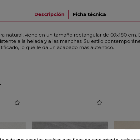
Descripción
Ficha técnica
a natural, viene en un tamaño rectangular de 60x180 cm. Es 
stente a la helada y a las manchas. Su estilo contemporáneo, 
ctificado, lo que le da un acabado más auténtico.
r
favorite
favorite
te pide que aceptes cookies para fines de rendimiento, redes soc