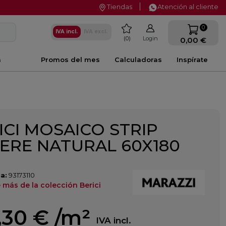
Tiendas
Atención al cliente
favorite
0
IVA incl.
IVA excl.
0
Login
0,00 €
a
Promos del mes
Calculadoras
Inspírate
ICI MOSAICO STRIP
ERE NATURAL 60X180
a:
93173110
más de la colección Berici
,30 €
/m²
IVA incl.