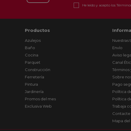
He leído y acepto los
Términos
Productos
Informa
Azulejos
Nuestras 
Baño
Envío
Cocina
Aviso lega
Parquet
Canal Éti
Construcción
Términos 
Ferretería
Sobre no
Pintura
Pago seg
Jardinería
Política 
Promos del mes
Política 
Exclusiva Web
Trabaja c
Contacte
Mapa del 