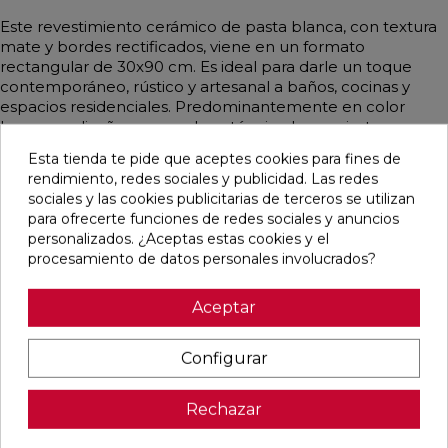
Este revestimiento cerámico de pasta blanca, con textura
mate y bordes rectificados, viene en un formato
rectangular de 30x90 cm. Es ideal para darle un toque
contemporáneo, rústico y artesanal a baños, cocinas y
espacios residenciales. Predominantemente en color
hueso, su diseño monocolor y técnico lo convierte en una
opción versátil y elegante para cualquier ambiente.
Esta tienda te pide que aceptes cookies para fines de
rendimiento, redes sociales y publicidad. Las redes
sociales y las cookies publicitarias de terceros se utilizan
para ofrecerte funciones de redes sociales y anuncios
Pensamos que te puede interesar
personalizados. ¿Aceptas estas cookies y el
procesamiento de datos personales involucrados?
favorite
favorite
favorite
favorite
Aceptar
Configurar
ALAPLANA
VERONA
KAWAII GREY
PALOMASTONE
BODO
WHITE MATE
MATE
WALL WHITE
Rechazar
SLIPSTOP
31,6X100
31,6X100
NATURAL
GREY MATE
RECTIFICADO
RECTIFICADO
33,3X100
60X120
RECTIFICADO