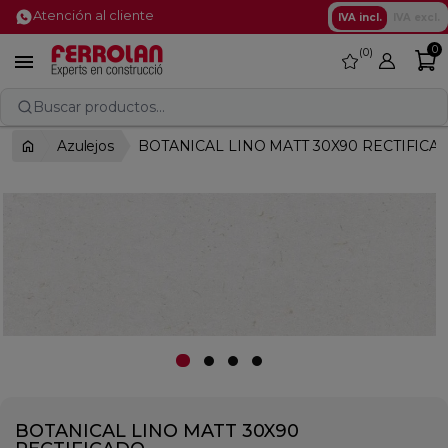
Atención al cliente
IVA incl.
IVA excl.
0
0
favorite

Buscar productos...
Azulejos
BOTANICAL LINO MATT 30X90 RECTIFICA
BOTANICAL LINO MATT 30X90