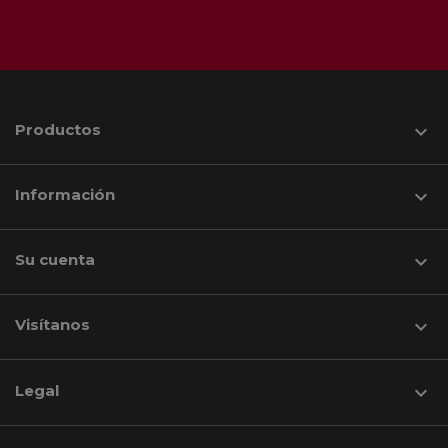
Productos

Información

Su cuenta

Visítanos
keyboard_arrow_down
Legal
