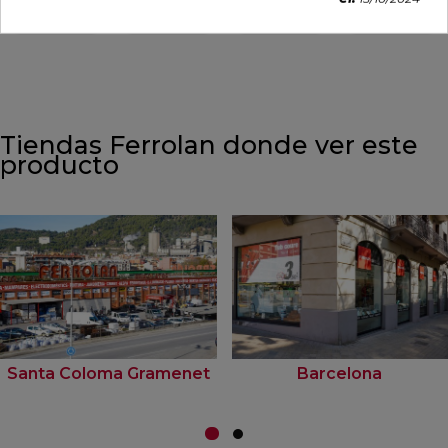
VER MÁS
VER MÁS
VER MÁS
VER MÁS
Tiendas Ferrolan donde ver este
producto
Santa Coloma Gramenet
Barcelona