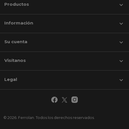
Productos

Información

Su cuenta

Visítanos
keyboard_arrow_down
Legal

© 2026. Ferrolan. Todos los derechos reservados.