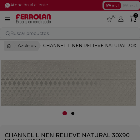
Atención al cliente
IVA incl.
IVA excl.
0
0
favorite

Buscar productos...
Azulejos
CHANNEL LINEN RELIEVE NATURAL 30X9
CHANNEL LINEN RELIEVE NATURAL 30X90