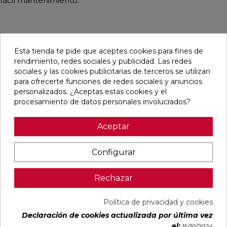
fácil mantenimiento.
Pensamos que te puede interesar
Esta tienda te pide que aceptes cookies para fines de
rendimiento, redes sociales y publicidad. Las redes
sociales y las cookies publicitarias de terceros se utilizan
favorite
favorite
favorite
favorite
para ofrecerte funciones de redes sociales y anuncios
personalizados. ¿Aceptas estas cookies y el
procesamiento de datos personales involucrados?
DETROIT
UNIQ MOON
CONCEPT
CONCEPT
Aceptar
ARENA
MATE
MOON MATE
GREY MATE
MATE
29,5X59,5
29,5X59,5
29,5X59,5
33,3X33,3
RECTIFICADO
RECTIFICADO
RECTIFICADO
Configurar
Ref:
STN
Ref:
Colorker
Ref:
Colorker
Ref:
Colorker
77654082
91080476
91086931
91086932
Rechazar
PVP
PVP
PVP
PVP
16,87 €
30,13 €
32,07 €
32,07 €
/m²
/m²
/m²
/m²
(IVA
(IVA
(IVA
(IVA
Política de privacidad y cookies
incl.)
incl.)
incl.)
incl.)
Declaración de cookies actualizada por última vez
el:
15/10/2024