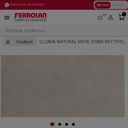
Atención al cliente
IVA incl.
IVA excl.
0
0
favorite

Buscar productos...
Azulejos
CLUNIA NATURAL MATE 30X60 RECTIFIC