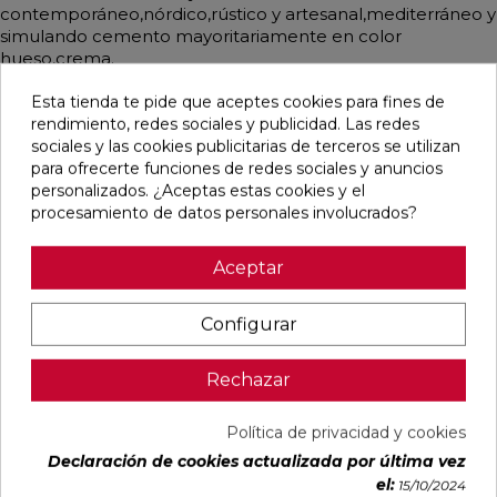
contemporáneo,nórdico,rústico y artesanal,mediterráneo y
simulando cemento mayoritariamente en color
hueso,crema.
Esta tienda te pide que aceptes cookies para fines de
rendimiento, redes sociales y publicidad. Las redes
sociales y las cookies publicitarias de terceros se utilizan
Pensamos que te puede interesar
para ofrecerte funciones de redes sociales y anuncios
personalizados. ¿Aceptas estas cookies y el
procesamiento de datos personales involucrados?
favorite
favorite
favorite
favorite
Aceptar
Configurar
DETROIT
UNIQ MOON
CONCEPT
CONCEPT
ARENA
MATE
MOON MATE
GREY MATE
MATE
29,5X59,5
29,5X59,5
29,5X59,5
33,3X33,3
RECTIFICADO
RECTIFICADO
RECTIFICADO
Rechazar
Ref:
STN
Ref:
Colorker
Ref:
Colorker
Ref:
Colorker
77654082
91080476
91086931
91086932
Política de privacidad y cookies
PVP
PVP
PVP
PVP
Declaración de cookies actualizada por última vez
16,87 €
30,13 €
32,07 €
32,07 €
el:
15/10/2024
/m²
/m²
/m²
/m²
(IVA
(IVA
(IVA
(IVA