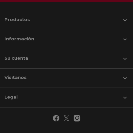
Productos

Información

Su cuenta

Visítanos
keyboard_arrow_down
Legal
