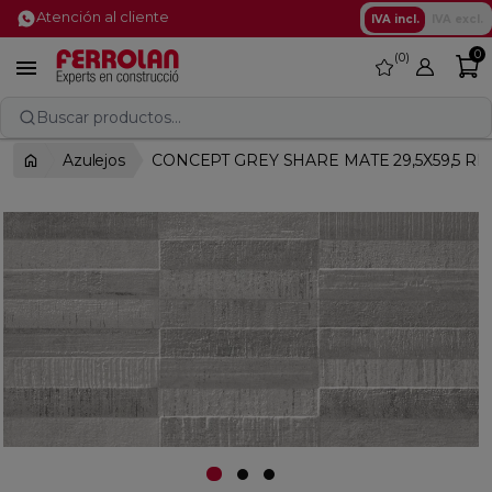
Atención al cliente
IVA incl.
IVA excl.
0
0
favorite

Buscar productos...
Azulejos
CONCEPT GREY SHARE MATE 29,5X59,5 RE