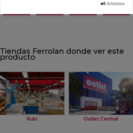
el:
15/10/2024
VER MÁS
VER MÁS
VER MÁS
VER MÁS
Tiendas Ferrolan donde ver este
producto
Rubí
Outlet Central