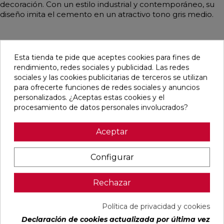
decoración. Con un estilo industrial y contemporáneo, su
diseño imita el cemento en un atractivo tono gris medio.
Esta tienda te pide que aceptes cookies para fines de
Pensamos que te puede interesar
rendimiento, redes sociales y publicidad. Las redes
sociales y las cookies publicitarias de terceros se utilizan
para ofrecerte funciones de redes sociales y anuncios
favorite
favorite
favorite
favorite
personalizados. ¿Aceptas estas cookies y el
procesamiento de datos personales involucrados?
Aceptar
BOULEVARD
CONCEPT
CONCEPT
CLUNIA
BEIGE MATE
MOON STRIP
CREAM STRIP
ABADIA
45X45
F MATE
C MATE
NATURAL
29,5X59,5
29,5X59,5
MATE 31X98
Configurar
RECTIFICADO
RECTIFICADO
RECTIFICADO
Ref:
Geotiles
Ref:
Colorker
Ref:
Colorker
Ref:
Durston
77484501
91086942
91086944
93139577
Rechazar
PVP
PVP
PVP
PVP
20,45 €
34,97 €
34,97 €
35,70 €
Política de privacidad y cookies
/m²
/m²
/m²
/m²
(IVA
(IVA
(IVA
(IVA
Declaración de cookies actualizada por última vez
incl.)
incl.)
incl.)
incl.)