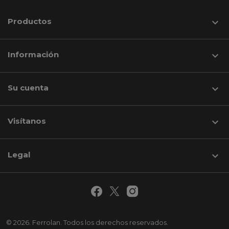
Productos

Información

Su cuenta

Visítanos
keyboard_arrow_down
Legal

© 2026. Ferrolan. Todos los derechos reservados.