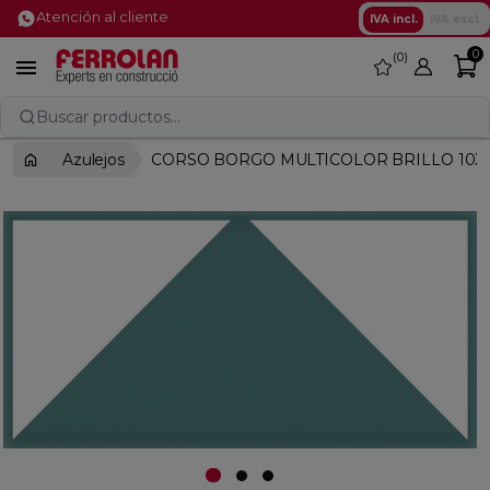
Atención al cliente
IVA incl.
IVA excl.
0
0
favorite

Buscar productos...
Azulejos
CORSO BORGO MULTICOLOR BRILLO 10X