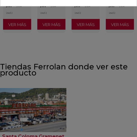
/m²
/m²
/m²
/m²
(IVA
(IVA
(IVA
(IVA
incl.)
incl.)
incl.)
incl.)
VER MÁS
VER MÁS
VER MÁS
VER MÁS
Tiendas Ferrolan donde ver este
producto
Santa Coloma Gramenet