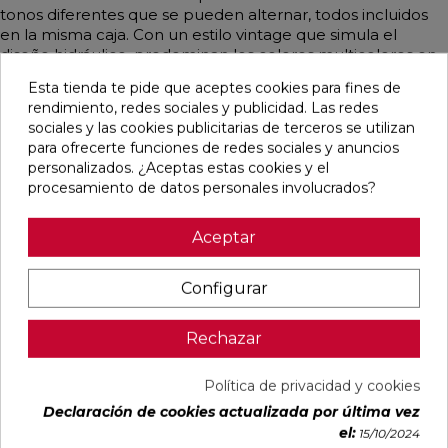
tonos diferentes que se pueden alternar, todos incluidos
en la misma caja. Con un estilo vintage que simula el
diseño hidráulico, predominan los colores multicolores en
un atractivo patrón patchwork.
Esta tienda te pide que aceptes cookies para fines de
rendimiento, redes sociales y publicidad. Las redes
sociales y las cookies publicitarias de terceros se utilizan
para ofrecerte funciones de redes sociales y anuncios
Pensamos que te puede interesar
personalizados. ¿Aceptas estas cookies y el
procesamiento de datos personales involucrados?
favorite
favorite
favorite
favorite
Aceptar
Configurar
BOULEVARD
CONCEPT
CONCEPT
CLUNIA
BEIGE MATE
MOON STRIP
CREAM STRIP
ABADIA
Rechazar
45X45
F MATE
C MATE
NATURAL
29,5X59,5
29,5X59,5
MATE 31X98
RECTIFICADO
RECTIFICADO
RECTIFICADO
Ref:
Geotiles
Ref:
Colorker
Ref:
Colorker
Ref:
Durston
Política de privacidad y cookies
77484501
91086942
91086944
93139577
Declaración de cookies actualizada por última vez
PVP
PVP
PVP
PVP
el:
15/10/2024
20,45 €
34,97 €
34,97 €
35,70 €