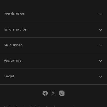
Productos

Información

Su cuenta

Visítanos
keyboard_arrow_down
Legal
