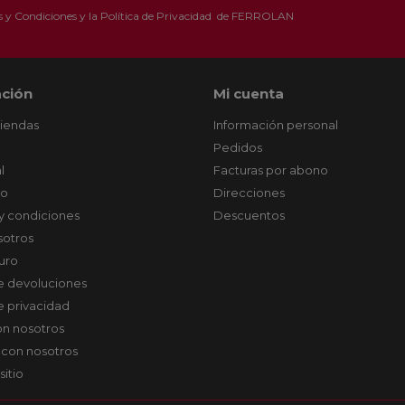
 y Condiciones
y la
Política de Privacidad
de FERROLAN
ción
Mi cuenta
tiendas
Información personal
Pedidos
l
Facturas por abono
co
Direcciones
y condiciones
Descuentos
sotros
uro
de devoluciones
de privacidad
on nosotros
 con nosotros
sitio