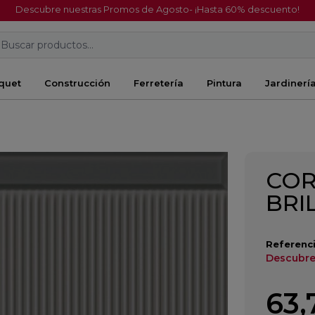
Descubre nuestras Promos de Agosto- ¡Hasta 60% descuento!
Buscar productos...
quet
Construcción
Ferretería
Pintura
Jardinerí
COR
BRI
Referenci
Descubre
63,