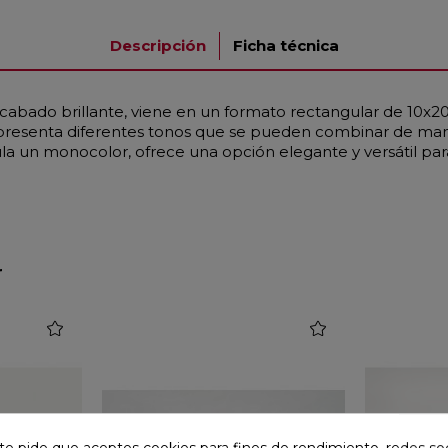
Descripción
Ficha técnica
acabado brillante, viene en un formato rectangular de 10x20 
 presenta diferentes tonos que se pueden combinar de mane
ula un monocolor, ofrece una opción elegante y versátil pa
r
favorite
favorite
te pide que aceptes cookies para fines de rendimiento, redes soc