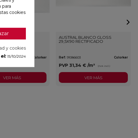
n para
stas cookies
azar
BLANCO GLOSS
AUSTRAL BLANCO GLOSS
29,5X90 RECTIFICADO
dad y cookies
el:
15/10/2024
Colorker
Ref:
91086603
Colorker
9 €
/m²
PVP
31,34 €
/m²
(IVA incl.)
(IVA incl.)
VER MÁS
VER MÁS