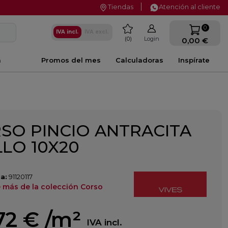
Tiendas
Atención al cliente
favorite
0
IVA incl.
IVA excl.
0
Login
0,00 €
a
Promos del mes
Calculadoras
Inspírate
SO PINCIO ANTRACITA
LLO 10X20
a:
91120117
 más de la colección Corso
72 €
/m²
IVA incl.