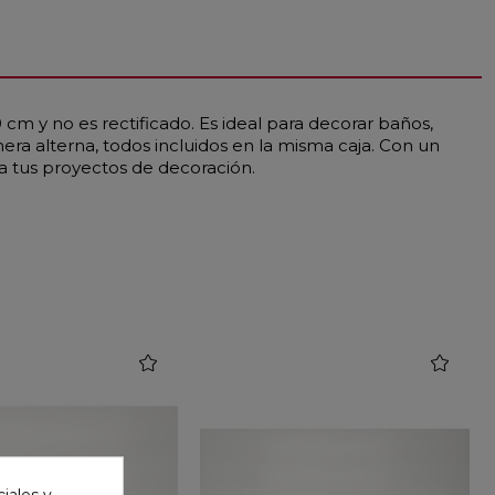
cm y no es rectificado. Es ideal para decorar baños,
ra alterna, todos incluidos en la misma caja. Con un
ra tus proyectos de decoración.
favorite
favorite
iales y