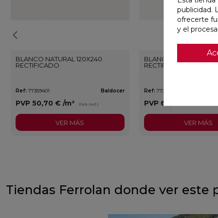
publicidad. 
ofrecerte f
y el proces
Ac
BLANCO NATURAL 120X240
BLANCO PULIDO 120X
RECTIFICADO
RECTIFICADO
Ref:
77359401
Baldocer
Ref:
77359406
PVP
50,70 €
/m²
PVP
62,80 €
/m²
(IVA incl.)
(IVA 
VER MÁS
VER MÁS
Tiendas Ferrolan donde ver este 