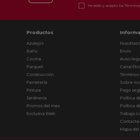
He leído y acepto los
Términos
Productos
Informa
Azulejos
Nuestras 
Baño
Envío
Cocina
Aviso lega
Parquet
Canal Éti
Construcción
Términos 
Ferretería
Sobre no
Pintura
Pago seg
Jardinería
Política 
Promos del mes
Política 
Exclusiva Web
Trabaja c
Contacte
Mapa del 