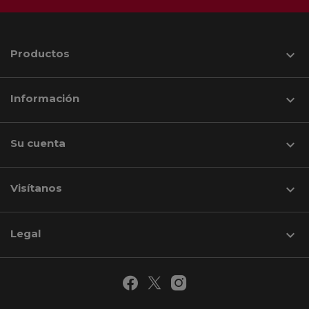
Productos

Información

Su cuenta

Visítanos
keyboard_arrow_down
Legal
