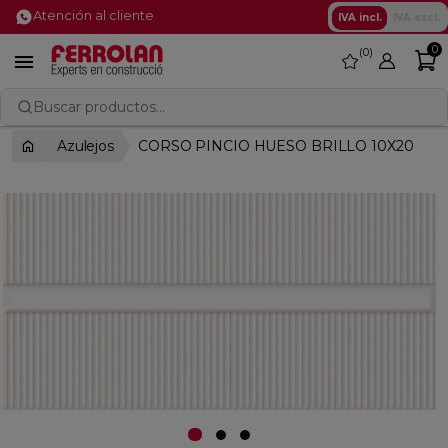
Atención al cliente
IVA incl.
IVA excl.
0
0
favorite

Buscar productos...
Azulejos
CORSO PINCIO HUESO BRILLO 10X20