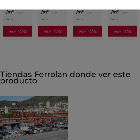
20,45 €
34,97 €
34,97 €
35,70 €
/m²
/m²
/m²
/m²
(IVA
(IVA
(IVA
(IVA
incl.)
incl.)
incl.)
incl.)
VER MÁS
VER MÁS
VER MÁS
VER MÁS
Tiendas Ferrolan donde ver este
producto