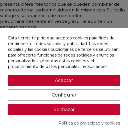
presenta diferentes tonos que se pueden combinar de
manera alterna, todos incluidos en la misma caja. Su estilo
vintage y su apariencia de monocolor,
predominantemente en verde y azul, le aportan un
encanto especial.
Esta tienda te pide que aceptes cookies para fines de
rendimiento, redes sociales y publicidad. Las redes
sociales y las cookies publicitarias de terceros se utilizan
Pensamos que te puede interesar
para ofrecerte funciones de redes sociales y anuncios
personalizados. ¿Aceptas estas cookies y el
procesamiento de datos personales involucrados?
favorite
favorite
favorite
favorite
Aceptar
Configurar
BOULEVARD
CONCEPT
CONCEPT
CLUNIA
BEIGE MATE
MOON STRIP
CREAM STRIP
ABADIA
45X45
F MATE
C MATE
NATURAL
29,5X59,5
29,5X59,5
MATE 31X98
Rechazar
RECTIFICADO
RECTIFICADO
RECTIFICADO
Ref:
Geotiles
Ref:
Colorker
Ref:
Colorker
Ref:
Durston
77484501
91086942
91086944
93139577
Política de privacidad y cookies
PVP
PVP
PVP
PVP