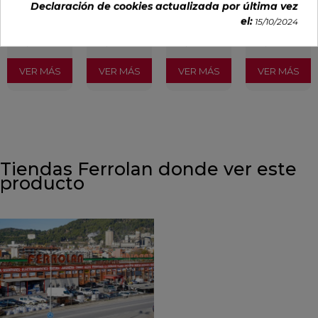
Declaración de cookies actualizada por última vez
20,45 €
34,97 €
34,97 €
35,70 €
el:
15/10/2024
/m²
/m²
/m²
/m²
(IVA
(IVA
(IVA
(IVA
incl.)
incl.)
incl.)
incl.)
VER MÁS
VER MÁS
VER MÁS
VER MÁS
Tiendas Ferrolan donde ver este
producto