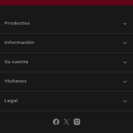
Productos

Información

Su cuenta

Visítanos
keyboard_arrow_down
Legal
