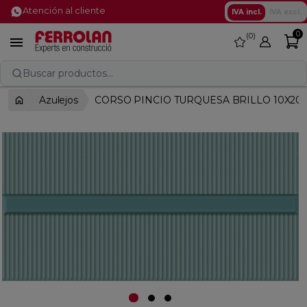
Atención al cliente
IVA incl.
IVA excl.
0
0
favorite

Buscar productos...
Azulejos
CORSO PINCIO TURQUESA BRILLO 10X20