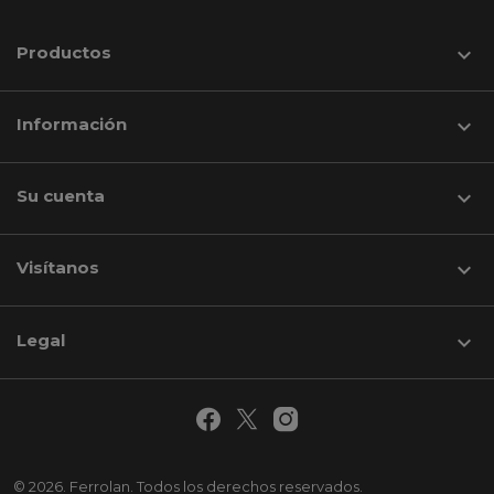
Productos

Información

Su cuenta

Visítanos
keyboard_arrow_down
Legal

© 2026. Ferrolan. Todos los derechos reservados.