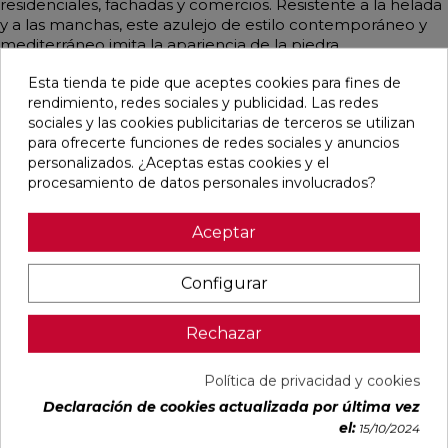
residenciales, fachadas y comercios. Resistente a la helada
y a las manchas, este azulejo de estilo contemporáneo y
mediterráneo imita la apariencia de la piedra,
predominando en un elegante color crema.
Esta tienda te pide que aceptes cookies para fines de
rendimiento, redes sociales y publicidad. Las redes
sociales y las cookies publicitarias de terceros se utilizan
para ofrecerte funciones de redes sociales y anuncios
Pensamos que te puede interesar
personalizados. ¿Aceptas estas cookies y el
procesamiento de datos personales involucrados?
favorite
favorite
favorite
favorite
Aceptar
Configurar
ALAPLANA
VERONA
KAWAII GREY
PALOMASTONE
BODO
WHITE MATE
MATE
WALL WHITE
SLIPSTOP
31,6X100
31,6X100
NATURAL
Rechazar
GREY MATE
RECTIFICADO
RECTIFICADO
33,3X100
60X120
RECTIFICADO
RECTIFICADO
Ref:
Alaplana
Ref:
Colorker
Ref:
Colorker
Ref:
TAU
Política de privacidad y cookies
94101004
91080375
91080491
91118501
ceràmica
Declaración de cookies actualizada por última vez
PVP
PVP
PVP
PVP
el:
15/10/2024
29,65 €
35,36 €
34,49 €
30,13 €