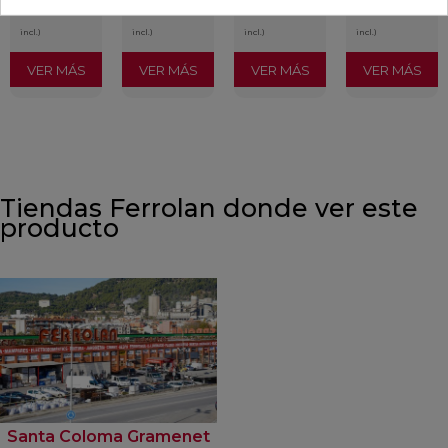
/m²
/m²
/m²
/m²
(IVA
(IVA
(IVA
(IVA
incl.)
incl.)
incl.)
incl.)
VER MÁS
VER MÁS
VER MÁS
VER MÁS
Tiendas Ferrolan donde ver este
producto
Santa Coloma Gramenet