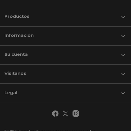
Productos

Información

Su cuenta

Visítanos
keyboard_arrow_down
Legal
