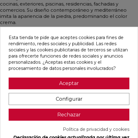
cocinas, exteriores, piscinas, residencias, fachadas y
comercios. Su diseño contemporáneo y mediterráneo
imita la apariencia de la piedra, predominando el color
crema.
Esta tienda te pide que aceptes cookies para fines de
rendimiento, redes sociales y publicidad. Las redes
sociales y las cookies publicitarias de terceros se utilizan
Pensamos que te puede interesar
para ofrecerte funciones de redes sociales y anuncios
personalizados. ¿Aceptas estas cookies y el
favorite
favorite
favorite
favorite
procesamiento de datos personales involucrados?
Aceptar
ALAPLANA
VERONA
KAWAII GREY
PALOMASTONE
Configurar
BODO
WHITE MATE
MATE
WALL WHITE
SLIPSTOP
31,6X100
31,6X100
NATURAL
GREY MATE
RECTIFICADO
RECTIFICADO
33,3X100
60X120
RECTIFICADO
Rechazar
RECTIFICADO
Ref:
Alaplana
Ref:
Colorker
Ref:
Colorker
Ref:
TAU
94101004
91080375
91080491
91118501
ceràmica
Política de privacidad y cookies
PVP
PVP
PVP
PVP
29,65 €
35,36 €
34,49 €
30,13 €
Declaración de cookies actualizada por última vez