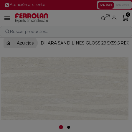
Atención al cliente
IVA incl.
IVA excl.
0
0
favorite

Buscar productos...
Azulejos
DHARA SAND LINES GLOSS 29,5X59,5 REC