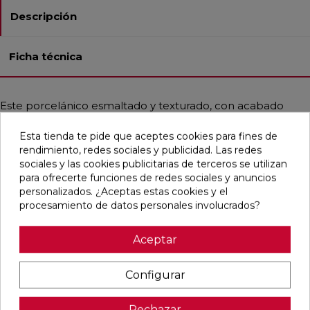
Descripción
Ficha técnica
Este porcelánico esmaltado y texturado, con acabado
natural y bordes rectificados, viene en un formato
cuadrado de 59,5x59,5 cm. Es ideal tanto para pavimentos
Esta tienda te pide que aceptes cookies para fines de
como para revestimientos en baños, cocinas, exteriores,
rendimiento, redes sociales y publicidad. Las redes
piscinas, residencias, fachadas y comercios. Su resistencia a
sociales y las cookies publicitarias de terceros se utilizan
la helada y a las manchas lo hace muy duradero. Con un
para ofrecerte funciones de redes sociales y anuncios
estilo contemporáneo y mediterráneo, simula piedra en un
personalizados. ¿Aceptas estas cookies y el
elegante color crema.
procesamiento de datos personales involucrados?
Aceptar
Pensamos que te puede interesar
Configurar
favorite
favorite
favorite
favorite
Rechazar