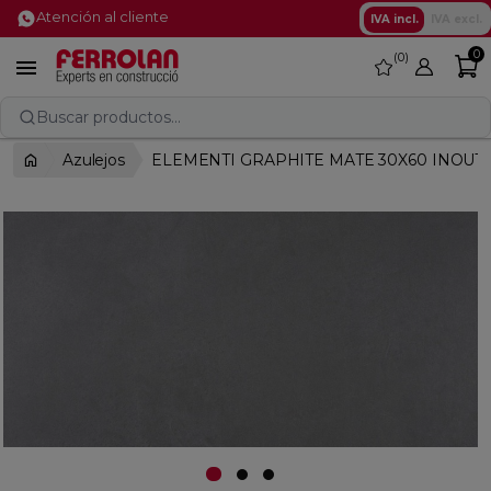
Atención al cliente
IVA incl.
IVA excl.
0
0
favorite

Buscar productos...
Azulejos
ELEMENTI GRAPHITE MATE 30X60 INOUT