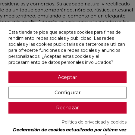
residencias y comercios. Su acabado natural y rectificado
le da un toque contemporáneo, nórdico, rústico, artesanal
y mediterráneo, emulando el cemento en un elegante
tono gris medio. Además, es resistente a la helada y a las
manchas, lo que garantiza su durabilidad y fácil
Esta tienda te pide que aceptes cookies para fines de
mantenimiento.
rendimiento, redes sociales y publicidad. Las redes
sociales y las cookies publicitarias de terceros se utilizan
para ofrecerte funciones de redes sociales y anuncios
personalizados. ¿Aceptas estas cookies y el
Pensamos que te puede interesar
procesamiento de datos personales involucrados?
Aceptar
favorite
favorite
favorite
favorite
Configurar
DETROIT
UNIQ MOON
CONCEPT
CONCEPT
Rechazar
ARENA
MATE
MOON MATE
GREY MATE
MATE
29,5X59,5
29,5X59,5
29,5X59,5
33,3X33,3
RECTIFICADO
RECTIFICADO
RECTIFICADO
Política de privacidad y cookies
Ref:
STN
Ref:
Colorker
Ref:
Colorker
Ref:
Colorker
Declaración de cookies actualizada por última vez
77654082
91080476
91086931
91086932