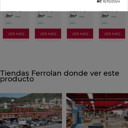
el:
15/10/2024
PVP
PVP
PVP
PVP
16,87 €
30,13 €
32,07 €
32,07 €
/m²
/m²
/m²
/m²
(IVA
(IVA
(IVA
(IVA
incl.)
incl.)
incl.)
incl.)
VER MÁS
VER MÁS
VER MÁS
VER MÁS
Tiendas Ferrolan donde ver este
producto