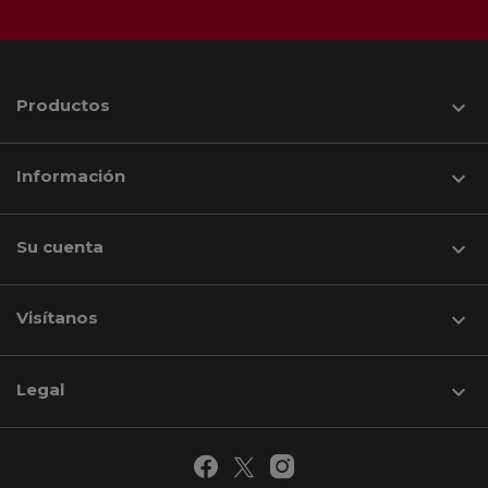
Productos

Información

Su cuenta

Visítanos
keyboard_arrow_down
Legal
