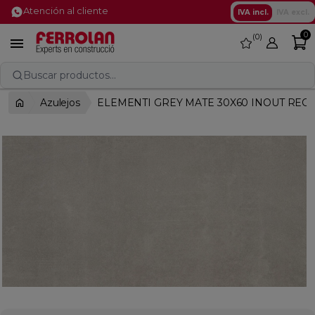
Atención al cliente
IVA incl.
IVA excl.
0
0
favorite

Buscar productos...
Azulejos
ELEMENTI GREY MATE 30X60 INOUT RECT