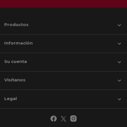
Productos

Información

Su cuenta

Visítanos
keyboard_arrow_down
Legal
