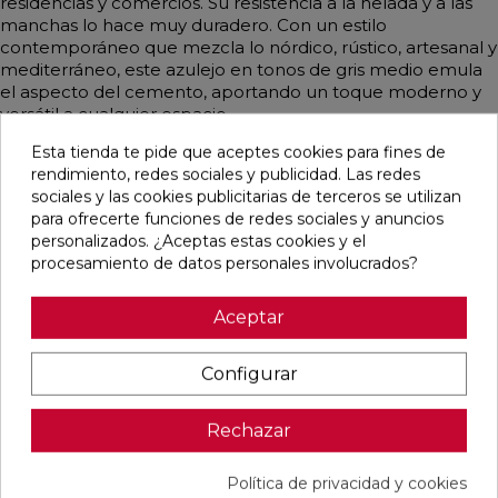
residencias y comercios. Su resistencia a la helada y a las
manchas lo hace muy duradero. Con un estilo
contemporáneo que mezcla lo nórdico, rústico, artesanal y
mediterráneo, este azulejo en tonos de gris medio emula
el aspecto del cemento, aportando un toque moderno y
versátil a cualquier espacio.
Esta tienda te pide que aceptes cookies para fines de
rendimiento, redes sociales y publicidad. Las redes
sociales y las cookies publicitarias de terceros se utilizan
Pensamos que te puede interesar
para ofrecerte funciones de redes sociales y anuncios
personalizados. ¿Aceptas estas cookies y el
procesamiento de datos personales involucrados?
favorite
favorite
favorite
favorite
Aceptar
Configurar
DETROIT
UNIQ MOON
CONCEPT
CONCEPT
ARENA
MATE
MOON MATE
GREY MATE
MATE
29,5X59,5
29,5X59,5
29,5X59,5
33,3X33,3
RECTIFICADO
RECTIFICADO
RECTIFICADO
Rechazar
Ref:
STN
Ref:
Colorker
Ref:
Colorker
Ref:
Colorker
77654082
91080476
91086931
91086932
Política de privacidad y cookies