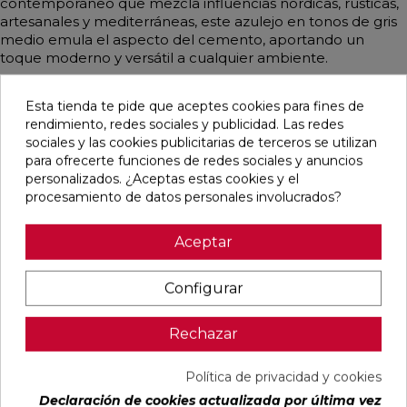
contemporáneo que mezcla influencias nórdicas, rústicas,
artesanales y mediterráneas, este azulejo en tonos de gris
medio emula el aspecto del cemento, aportando un
toque moderno y versátil a cualquier ambiente.
Esta tienda te pide que aceptes cookies para fines de
rendimiento, redes sociales y publicidad. Las redes
Pensamos que te puede interesar
sociales y las cookies publicitarias de terceros se utilizan
para ofrecerte funciones de redes sociales y anuncios
personalizados. ¿Aceptas estas cookies y el
favorite
favorite
favorite
favorite
procesamiento de datos personales involucrados?
Aceptar
DETROIT
UNIQ MOON
CONCEPT
CONCEPT
Configurar
ARENA
MATE
MOON MATE
GREY MATE
MATE
29,5X59,5
29,5X59,5
29,5X59,5
33,3X33,3
RECTIFICADO
RECTIFICADO
RECTIFICADO
Rechazar
Ref:
STN
Ref:
Colorker
Ref:
Colorker
Ref:
Colorker
77654082
91080476
91086931
91086932
PVP
PVP
Política de privacidad y cookies
PVP
PVP
16,87 €
30,13 €
32,07 €
32,07 €
Declaración de cookies actualizada por última vez