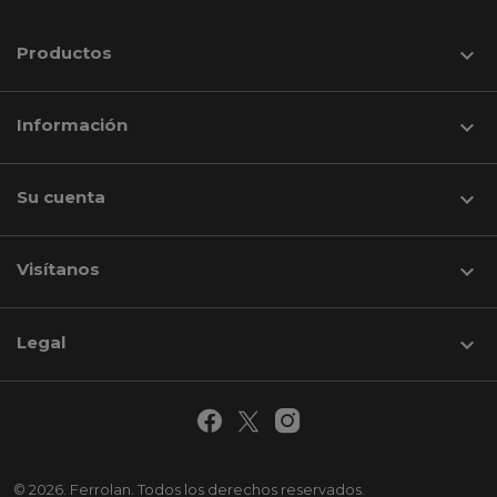
Productos

Información

Su cuenta

Visítanos
keyboard_arrow_down
Legal

© 2026. Ferrolan. Todos los derechos reservados.