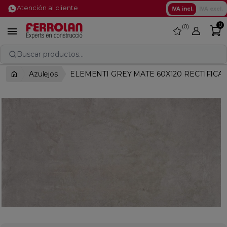
Atención al cliente
IVA incl.
IVA excl.
0
0
favorite

Buscar productos...
Azulejos
ELEMENTI GREY MATE 60X120 RECTIFICA