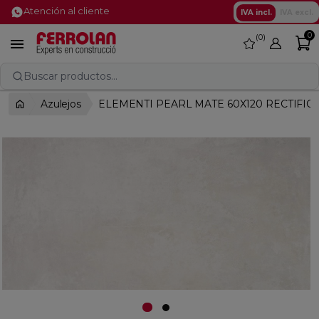
Atención al cliente
IVA incl.
IVA excl.
0
0
favorite

Buscar productos...
Azulejos
ELEMENTI PEARL MATE 60X120 RECTIFIC