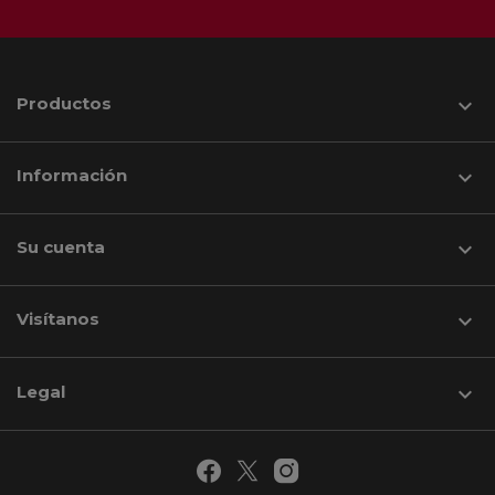
Productos

Información

Su cuenta

Visítanos
keyboard_arrow_down
Legal
