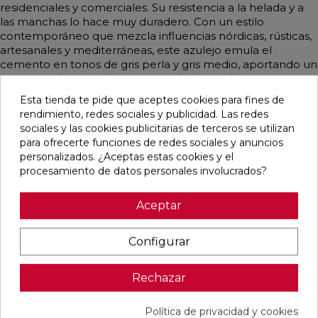
residenciales y comerciales. Su resistencia a la helada y a
las manchas lo hace muy duradero. Con un estilo
contemporáneo que mezcla influencias nórdicas, rústicas,
artesanales y mediterráneas, este azulejo emula el
cemento en tonos de gris perla y gris medio, aportando un
toque moderno y elegante a cualquier ambiente.
Esta tienda te pide que aceptes cookies para fines de
rendimiento, redes sociales y publicidad. Las redes
sociales y las cookies publicitarias de terceros se utilizan
para ofrecerte funciones de redes sociales y anuncios
Pensamos que te puede interesar
personalizados. ¿Aceptas estas cookies y el
procesamiento de datos personales involucrados?
favorite
favorite
favorite
favorite
Aceptar
Configurar
DETROIT
UNIQ MOON
CONCEPT
CONCEPT
ARENA
MATE
MOON MATE
GREY MATE
MATE
29,5X59,5
29,5X59,5
29,5X59,5
33,3X33,3
RECTIFICADO
RECTIFICADO
RECTIFICADO
Rechazar
Ref:
STN
Ref:
Colorker
Ref:
Colorker
Ref:
Colorker
77654082
91080476
91086931
91086932
Política de privacidad y cookies