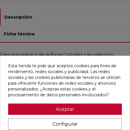
Descripción
Ficha técnica
Gres porcelánico de la firma Colorker y la colección
Elements, con diseño efecto piedra en tono arena y
Esta tienda te pide que aceptes cookies para fines de
acabado natural. Indicado para baño, cocina y áreas
rendimiento, redes sociales y publicidad. Las redes
residenciales. La tecnología Spectra 3D aporta una textura
sociales y las cookies publicitarias de terceros se utilizan
única y orgánica en formato 90×90 cm. Su paleta cálida
para ofrecerte funciones de redes sociales y anuncios
conecta con entornos acogedores, minimalistas o de
personalizados. ¿Aceptas estas cookies y el
inspiración mediterránea.
procesamiento de datos personales involucrados?
Aceptar
Pensamos que te puede interesar
Configurar