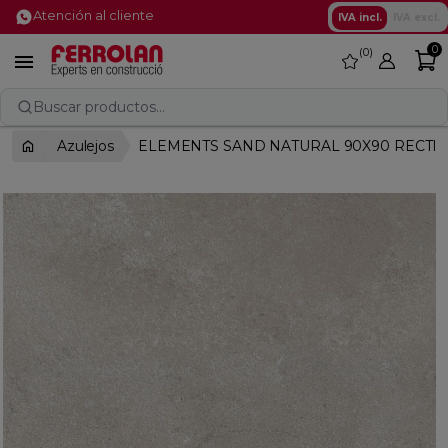
Atención al cliente
IVA incl.
IVA excl.
0
0
favorite

Buscar productos...
Azulejos
ELEMENTS SAND NATURAL 90X90 RECTI