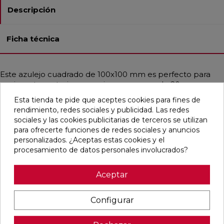
Descripción
Ficha técnica
Este azulejo cuadrado de 100x100 mm es perfecto para
pavimentos exteriores gracias a su grosor de 20 mm, su
textura antideslizante y su acabado rectificado. Con un
Esta tienda te pide que aceptes cookies para fines de
estilo contemporáneo y mediterráneo, emula el aspecto
rendimiento, redes sociales y publicidad. Las redes
del cemento en tonos gris perla y gris medio, ofreciendo
sociales y las cookies publicitarias de terceros se utilizan
una opción moderna y segura para tus espacios al aire
para ofrecerte funciones de redes sociales y anuncios
libre.
personalizados. ¿Aceptas estas cookies y el
procesamiento de datos personales involucrados?
Aceptar
Pensamos que te puede interesar
Configurar
favorite
favorite
favorite
favorite