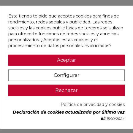
Pensamos que te puede interesar
Esta tienda te pide que aceptes cookies para fines de
rendimiento, redes sociales y publicidad. Las redes
favorite
favorite
favorite
favorite
sociales y las cookies publicitarias de terceros se utilizan
para ofrecerte funciones de redes sociales y anuncios
personalizados. ¿Aceptas estas cookies y el
procesamiento de datos personales involucrados?
ALAPLANA
VERONA
KAWAII GREY
PALOMASTONE
BODO
WHITE MATE
MATE
WALL WHITE
Aceptar
SLIPSTOP
31,6X100
31,6X100
NATURAL
GREY MATE
RECTIFICADO
RECTIFICADO
33,3X100
60X120
RECTIFICADO
RECTIFICADO
Ref:
Alaplana
Ref:
Colorker
Ref:
Colorker
Ref:
TAU
Configurar
94101004
91080375
91080491
91118501
ceràmica
PVP
PVP
PVP
PVP
Rechazar
29,65 €
35,36 €
34,49 €
30,13 €
/m²
/m²
/m²
/m²
(IVA
(IVA
(IVA
(IVA
Política de privacidad y cookies
incl.)
incl.)
incl.)
incl.)
Declaración de cookies actualizada por última vez
VER MÁS
VER MÁS
VER MÁS
VER MÁS
el:
15/10/2024