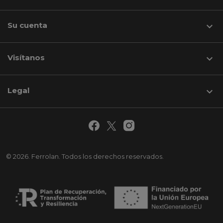
Su cuenta

Visítanos
keyboard_arrow_down
Legal

© 2026. Ferrolan. Todos los derechos reservados.