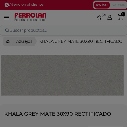
Atención al cliente
IVA incl.
IVA excl.
0
0
favorite

Buscar productos...
Azulejos
KHALA GREY MATE 30X90 RECTIFICADO
KHALA GREY MATE 30X90 RECTIFICADO