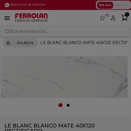
Atención al cliente
IVA incl.
IVA excl.
0
0
favorite

Buscar productos...
Azulejos
LE BLANC BLANCO MATE 40X120 RECTIF
LE BLANC BLANCO MATE 40X120