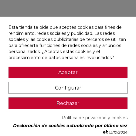
Pensamos que te puede interesar
Esta tienda te pide que aceptes cookies para fines de
rendimiento, redes sociales y publicidad. Las redes
favorite
favorite
favorite
favorite
sociales y las cookies publicitarias de terceros se utilizan
para ofrecerte funciones de redes sociales y anuncios
personalizados. ¿Aceptas estas cookies y el
procesamiento de datos personales involucrados?
ALAPLANA
OIKOS GOLD
OIKOS BLUE
EMPORIO
ALLISON
PULIDO
PULIDO
BLANCO
Aceptar
BLANCO
30X60
30X60
PULIDO
BRILLO
RECTIFICADO
RECTIFICADO
60X120
33,3X90
RECTIFICADO
RECTIFICADO
Ref:
Alaplana
Ref:
Geotiles
Ref:
Geotiles
Ref:
TAU
Configurar
94107701
77485413
77485414
93201622
ceràmic
PVP
PVP
PVP
PVP
Rechazar
22,87 €
35,15 €
35,15 €
40,54 €
/m²
/m²
/m²
/m²
(IVA
(IVA
(IVA
(IVA
Política de privacidad y cookies
incl.)
incl.)
incl.)
incl.)
Declaración de cookies actualizada por última vez
VER MÁS
VER MÁS
VER MÁS
VER MÁS
el:
15/10/2024