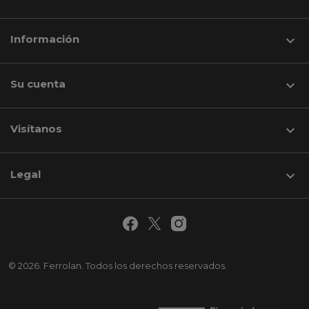
Información

Su cuenta

Visítanos
keyboard_arrow_down
Legal

© 2026. Ferrolan. Todos los derechos reservados.