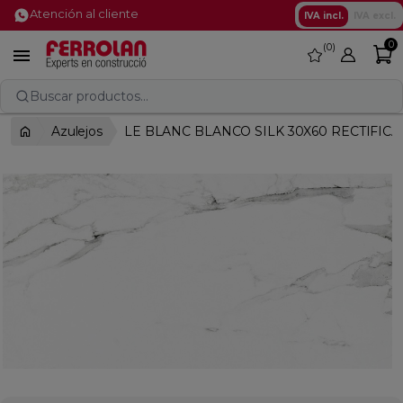
Atención al cliente
IVA incl.
IVA excl.
0
0
favorite

Buscar productos...
Azulejos
LE BLANC BLANCO SILK 30X60 RECTIFIC