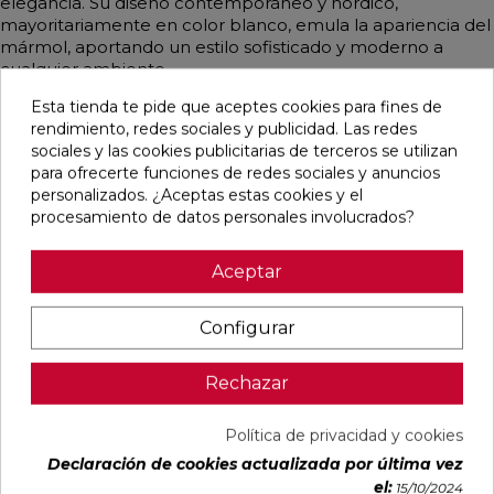
elegancia. Su diseño contemporáneo y nórdico,
mayoritariamente en color blanco, emula la apariencia del
mármol, aportando un estilo sofisticado y moderno a
cualquier ambiente.
Esta tienda te pide que aceptes cookies para fines de
rendimiento, redes sociales y publicidad. Las redes
sociales y las cookies publicitarias de terceros se utilizan
Pensamos que te puede interesar
para ofrecerte funciones de redes sociales y anuncios
personalizados. ¿Aceptas estas cookies y el
procesamiento de datos personales involucrados?
favorite
favorite
favorite
favorite
Aceptar
Configurar
ALAPLANA
OIKOS GOLD
OIKOS BLUE
EMPORIO
ALLISON
PULIDO
PULIDO
BLANCO
BLANCO
30X60
30X60
PULIDO
BRILLO
RECTIFICADO
RECTIFICADO
60X120
Rechazar
33,3X90
RECTIFICADO
RECTIFICADO
Ref:
Alaplana
Ref:
Geotiles
Ref:
Geotiles
Ref:
TAU
94107701
77485413
77485414
93201622
ceràmic
Política de privacidad y cookies
PVP
PVP
PVP
PVP
Declaración de cookies actualizada por última vez
22,87 €
35,15 €
35,15 €
40,54 €
el:
15/10/2024