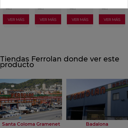
/m²
/m²
/m²
/m²
(IVA
(IVA
(IVA
(IVA
incl.)
incl.)
incl.)
incl.)
VER MÁS
VER MÁS
VER MÁS
VER MÁS
Tiendas Ferrolan donde ver este
producto
Santa Coloma Gramenet
Badalona