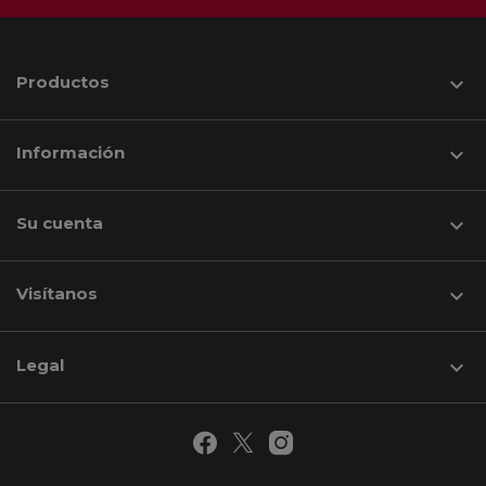
Productos

Información

Su cuenta

Visítanos
keyboard_arrow_down
Legal
