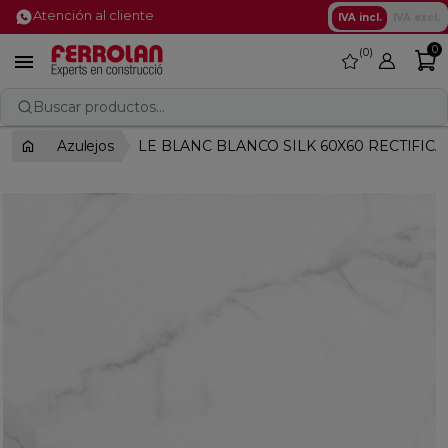
Atención al cliente
IVA incl.
IVA excl.
0
0
favorite

Buscar productos...
Azulejos
LE BLANC BLANCO SILK 60X60 RECTIFIC