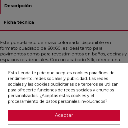
Descripción
Ficha técnica
Este porcelánico de masa coloreada, disponible en
formato cuadrado de 60x60, es ideal tanto para
pavimentos como para revestimientos en baños, cocinas y
espacios residenciales. Con un acabado Silk, ofrece una
textura sedosa que añade un toque extra de suavidad y
elegancia. Su diseño contemporáneo y nórdico,
Esta tienda te pide que aceptes cookies para fines de
mayoritariamente en color blanco, emula el mármol,
rendimiento, redes sociales y publicidad. Las redes
aportando un estilo sofisticado y moderno a cualquier
sociales y las cookies publicitarias de terceros se utilizan
ambiente.
para ofrecerte funciones de redes sociales y anuncios
personalizados. ¿Aceptas estas cookies y el
procesamiento de datos personales involucrados?
Pensamos que te puede interesar
Aceptar