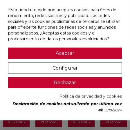
Esta tienda te pide que aceptes cookies para fines de
rendimiento, redes sociales y publicidad. Las redes
Pensamos que te puede interesar
sociales y las cookies publicitarias de terceros se utilizan
para ofrecerte funciones de redes sociales y anuncios
personalizados. ¿Aceptas estas cookies y el
favorite
favorite
favorite
favorite
procesamiento de datos personales involucrados?
Aceptar
ALAPLANA
VERONA
KAWAII GREY
PALOMASTONE
BODO
WHITE MATE
MATE
WALL WHITE
Configurar
SLIPSTOP
31,6X100
31,6X100
NATURAL
GREY MATE
RECTIFICADO
RECTIFICADO
33,3X100
60X120
RECTIFICADO
RECTIFICADO
Ref:
Alaplana
Ref:
Colorker
Ref:
Colorker
Ref:
TAU
Rechazar
94101004
91080375
91080491
91118501
ceràmica
PVP
PVP
PVP
PVP
Política de privacidad y cookies
29,65 €
35,36 €
34,49 €
30,13 €
Declaración de cookies actualizada por última vez
/m²
/m²
/m²
/m²
(IVA
(IVA
(IVA
(IVA
el:
15/10/2024
incl.)
incl.)
incl.)
incl.)
VER MÁS
VER MÁS
VER MÁS
VER MÁS