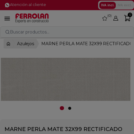
Atención al cliente
IVA incl.
IVA excl.
0
0
favorite

Buscar productos...
Azulejos
MARNE PERLA MATE 32X99 RECTIFICADO
MARNE PERLA MATE 32X99 RECTIFICADO