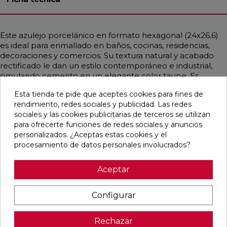
Este azulejo porcelánico en formato hexagonal (24x26,6)
es ideal para enmallado en baños, cocinas, residencias,
decoraciones y comercios. Su textura natural y acabado
rectificado le dan un estilo contemporáneo e industrial,
simulando cemento en un elegante color taupe. Es
resistente a cargas pesadas, choques térmicos, hielo,
Esta tienda te pide que aceptes cookies para fines de
fuego y bacterias, lo que lo hace duradero y seguro.
rendimiento, redes sociales y publicidad. Las redes
Además, su instalación, limpieza y remoción son muy
sociales y las cookies publicitarias de terceros se utilizan
sencillas. El ancho se mide como la diagonal del hexágono,
para ofrecerte funciones de redes sociales y anuncios
mientras que el largo es el doble de la apotema,
personalizados. ¿Aceptas estas cookies y el
facilitando su integración en cualquier espacio.
procesamiento de datos personales involucrados?
Aceptar
Pensamos que te puede interesar
Configurar
favorite
favorite
favorite
favorite
Rechazar