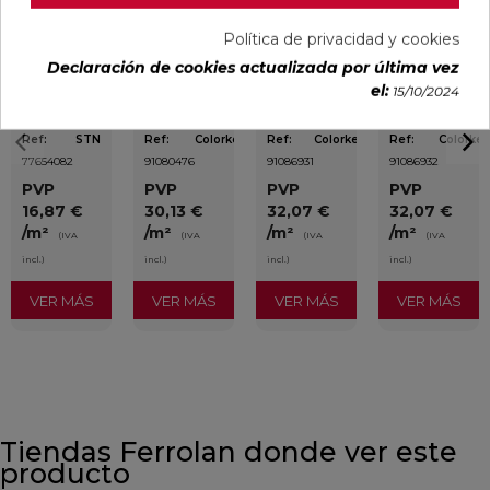
Política de privacidad y cookies
Declaración de cookies actualizada por última vez
DETROIT
UNIQ MOON
CONCEPT
CONCEPT
ARENA
MATE
MOON MATE
GREY MATE
el:
15/10/2024
MATE
29,5X59,5
29,5X59,5
29,5X59,5
33,3X33,3
RECTIFICADO
RECTIFICADO
RECTIFICADO
Ref:
STN
Ref:
Colorker
Ref:
Colorker
Ref:
Colorker
77654082
91080476
91086931
91086932
PVP
PVP
PVP
PVP
16,87 €
30,13 €
32,07 €
32,07 €
/m²
/m²
/m²
/m²
(IVA
(IVA
(IVA
(IVA
incl.)
incl.)
incl.)
incl.)
VER MÁS
VER MÁS
VER MÁS
VER MÁS
Tiendas Ferrolan donde ver este
producto