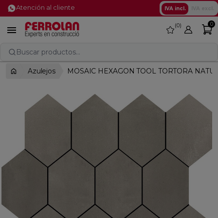
Atención al cliente
IVA incl.
IVA excl.
0
0
favorite

Buscar productos...
Azulejos
MOSAIC HEXAGON TOOL TORTORA NATURA