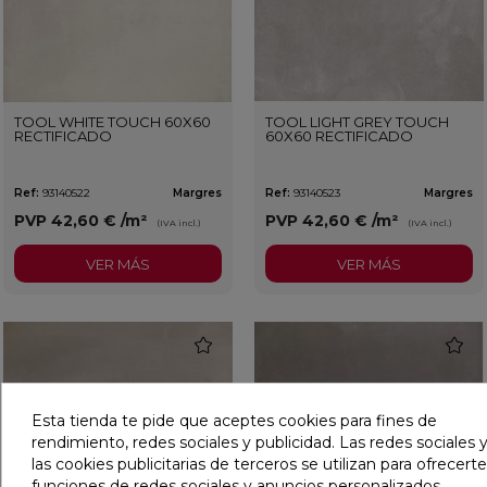
TOOL WHITE TOUCH 60X60
TOOL LIGHT GREY TOUCH
RECTIFICADO
60X60 RECTIFICADO
Ref:
93140522
Margres
Ref:
93140523
Margres
PVP
42,60 €
/m²
PVP
42,60 €
/m²
(IVA incl.)
(IVA incl.)
VER MÁS
VER MÁS
favorite
favorit
Esta tienda te pide que aceptes cookies para fines de
rendimiento, redes sociales y publicidad. Las redes sociales y
las cookies publicitarias de terceros se utilizan para ofrecerte
funciones de redes sociales y anuncios personalizados.