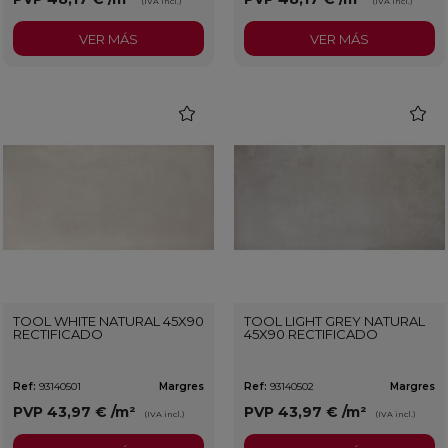
(IVA incl.)
(IVA incl.)
VER MÁS
VER MÁS
favorite
favorit
TOOL WHITE NATURAL 45X90
TOOL LIGHT GREY NATURAL
RECTIFICADO
45X90 RECTIFICADO
Ref:
93140501
Margres
Ref:
93140502
Margres
PVP
43,97 €
/m²
PVP
43,97 €
/m²
(IVA incl.)
(IVA incl.)