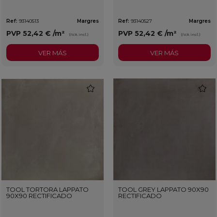
Ref:
93140513
Margres
Ref:
93140527
Margres
PVP
52,42 €
/m²
PVP
52,42 €
/m²
(IVA incl.)
(IVA incl.)
VER MÁS
VER MÁS
favorite
favorit
TOOL TORTORA LAPPATO
TOOL GREY LAPPATO 90X90
90X90 RECTIFICADO
RECTIFICADO