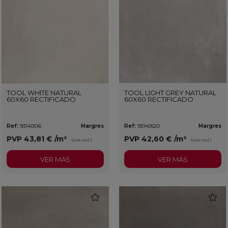
TOOL WHITE NATURAL
TOOL LIGHT GREY NATURAL
60X60 RECTIFICADO
60X60 RECTIFICADO
Ref:
93140516
Margres
Ref:
93140520
Margres
PVP
43,81 €
/m²
PVP
42,60 €
/m²
(IVA incl.)
(IVA incl.)
VER MÁS
VER MÁS
favorite
favorit