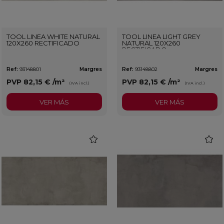
TOOL LINEA WHITE NATURAL
TOOL LINEA LIGHT GREY
120X260 RECTIFICADO
NATURAL 120X260
RECTIFICADO
Ref:
93148801
Margres
Ref:
93148802
Margres
PVP
82,15 €
/m²
PVP
82,15 €
/m²
(IVA incl.)
(IVA incl.)
VER MÁS
VER MÁS
favorite
favorit