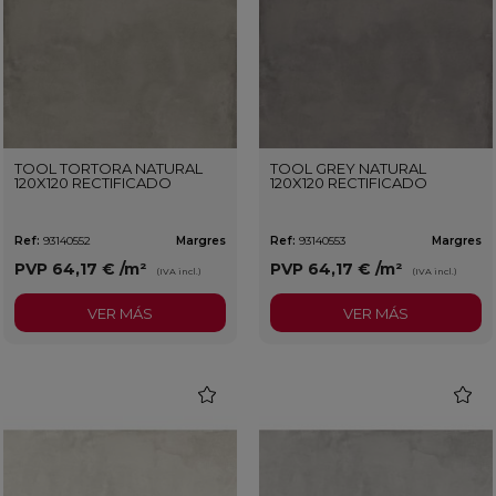
TOOL TORTORA NATURAL
TOOL GREY NATURAL
120X120 RECTIFICADO
120X120 RECTIFICADO
Ref:
93140552
Margres
Ref:
93140553
Margres
PVP
64,17 €
/m²
PVP
64,17 €
/m²
(IVA incl.)
(IVA incl.)
VER MÁS
VER MÁS
favorite
favorit