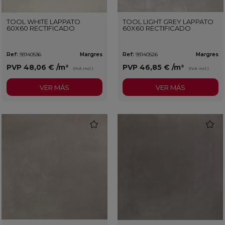
TOOL WHITE LAPPATO
TOOL LIGHT GREY LAPPATO
60X60 RECTIFICADO
60X60 RECTIFICADO
Ref:
93140536
Margres
Ref:
93140526
Margres
PVP
48,06 €
/m²
PVP
46,85 €
/m²
(IVA incl.)
(IVA incl.)
VER MÁS
VER MÁS
favorite
favorit