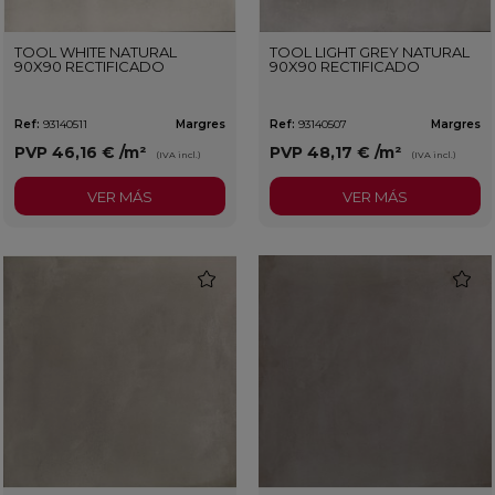
TOOL WHITE NATURAL
TOOL LIGHT GREY NATURAL
90X90 RECTIFICADO
90X90 RECTIFICADO
Ref:
93140511
Margres
Ref:
93140507
Margres
PVP
46,16 €
/m²
PVP
48,17 €
/m²
(IVA incl.)
(IVA incl.)
VER MÁS
VER MÁS
favorite
favorit