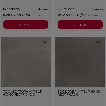
Ref:
93140528
Margres
Ref:
93140529
Margres
PVP
62,50 €
/m²
PVP
62,50 €
/m²
(IVA incl.)
(IVA incl.)
VER MÁS
VER MÁS
favorite
favorit
TOOL TORTORA ANTISLIP
TOOL GREY ANTISLIP 60X60
60X60 RECTIFICADO
RECTIFICADO