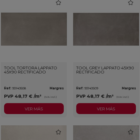
favorite
favorit
TOOL TORTORA LAPPATO
TOOL GREY LAPPATO 45X90
45X90 RECTIFICADO
RECTIFICADO
Ref:
93140508
Margres
Ref:
93140509
Margres
PVP
48,17 €
/m²
PVP
48,17 €
/m²
(IVA incl.)
(IVA incl.)
VER MÁS
VER MÁS
favorite
favorit