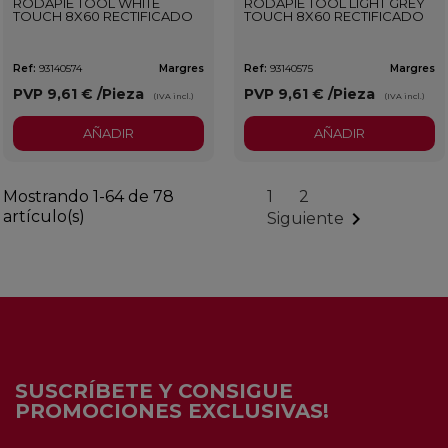
RODAPIÉ TOOL WHITE
RODAPIÉ TOOL LIGHT GREY
TOUCH 8X60 RECTIFICADO
TOUCH 8X60 RECTIFICADO
Ref:
93140574
Margres
Ref:
93140575
Margres
PVP
9,61 €
/Pieza
PVP
9,61 €
/Pieza
(IVA incl.)
(IVA incl.)
AÑADIR
AÑADIR
Mostrando 1-64 de 78
1
2
artículo(s)

Siguiente
SUSCRÍBETE Y CONSIGUE
PROMOCIONES EXCLUSIVAS!