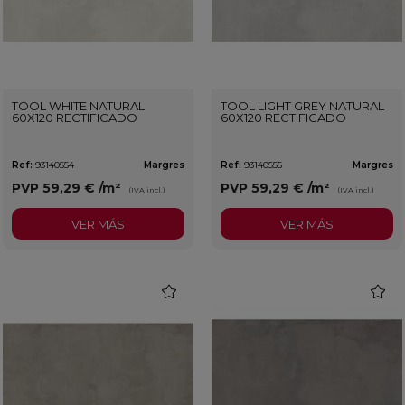
TOOL WHITE NATURAL
TOOL LIGHT GREY NATURAL
60X120 RECTIFICADO
60X120 RECTIFICADO
Ref:
93140554
Margres
Ref:
93140555
Margres
PVP
59,29 €
/m²
PVP
59,29 €
/m²
(IVA incl.)
(IVA incl.)
VER MÁS
VER MÁS
favorite
favorit