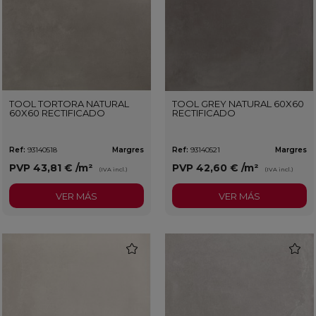
TOOL TORTORA NATURAL
TOOL GREY NATURAL 60X60
60X60 RECTIFICADO
RECTIFICADO
Ref:
93140518
Margres
Ref:
93140521
Margres
PVP
43,81 €
/m²
PVP
42,60 €
/m²
(IVA incl.)
(IVA incl.)
VER MÁS
VER MÁS
favorite
favorit