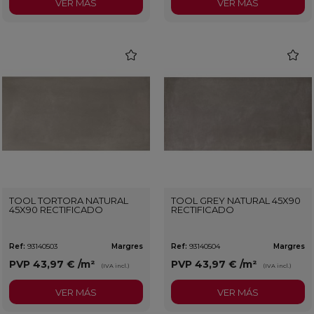
VER MÁS
VER MÁS
favorite
favorit
TOOL TORTORA NATURAL
TOOL GREY NATURAL 45X90
45X90 RECTIFICADO
RECTIFICADO
Ref:
93140503
Margres
Ref:
93140504
Margres
PVP
43,97 €
/m²
PVP
43,97 €
/m²
(IVA incl.)
(IVA incl.)
VER MÁS
VER MÁS