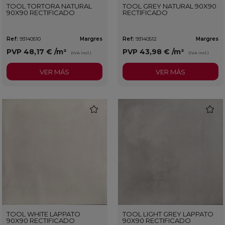
TOOL TORTORA NATURAL
TOOL GREY NATURAL 90X90
90X90 RECTIFICADO
RECTIFICADO
Ref:
93140510
Margres
Ref:
93140512
Margres
PVP
48,17 €
/m²
PVP
43,98 €
/m²
(IVA incl.)
(IVA incl.)
VER MÁS
VER MÁS
favorite
favorit
TOOL WHITE LAPPATO
TOOL LIGHT GREY LAPPATO
90X90 RECTIFICADO
90X90 RECTIFICADO