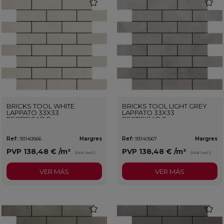
favorite
favorit
BRICKS TOOL WHITE
BRICKS TOOL LIGHT GREY
LAPPATO 33X33
LAPPATO 33X33
RECTIFICADO
RECTIFICADO
Ref:
93140566
Margres
Ref:
93140567
Margres
PVP
138,48 €
/m²
PVP
138,48 €
/m²
(IVA incl.)
(IVA incl.)
VER MÁS
VER MÁS
favorite
favorit