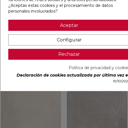
¿Aceptas estas cookies y el procesamiento de datos
personales involucrados?
TOOL TORTORA TOUCH
TOOL GREY TOUCH 60X60
Aceptar
60X60 RECTIFICADO
RECTIFICADO
Configurar
Ref:
93140524
Margres
Ref:
93140525
Margres
PVP
42,60 €
/m²
PVP
42,60 €
/m²
(IVA incl.)
(IVA incl.)
Rechazar
VER MÁS
VER MÁS
Política de privacidad y cooki
Declaración de cookies actualizada por última vez el
favorite
favorit
15/10/20