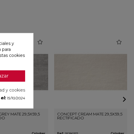
favorite
favorite
iales y
n para
stas cookies
azar
dad y cookies
el:
15/10/2024
REY MATE 29,5X59,5
CONCEPT CREAM MATE 29,5X59,5
ADO
RECTIFICADO
Colorker
Ref:
91086933
Colorker