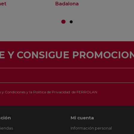
net
Badalona
E Y CONSIGUE PROMOCION
 y Condiciones
y la
Política de Privacidad
de FERROLAN
ción
Mi cuenta
tiendas
Información personal