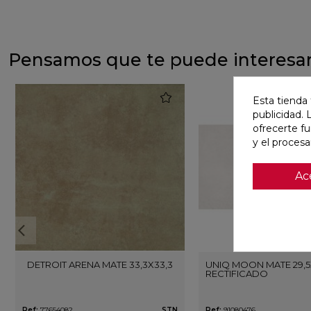
Pensamos que te puede interesa
favorite
Esta tienda 
publicidad. 
ofrecerte f
y el proces
Ac
DETROIT ARENA MATE 33,3X33,3
UNIQ MOON MATE 29,5
RECTIFICADO
Ref:
77654082
STN
Ref:
91080476