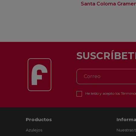
Santa Coloma Grame
SUSCRÍBET
He leído y acepto los
Términos
Productos
Informa
Azulejos
Nuestras 