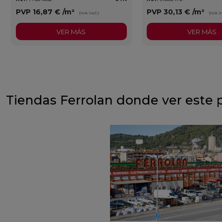
PVP
16,87 €
/m²
PVP
30,13 €
/m²
(IVA incl.)
(IVA in
VER MÁS
VER MÁS
Tiendas Ferrolan donde ver este 