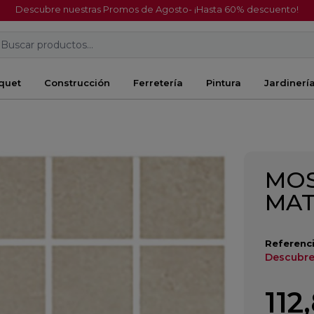
Descubre nuestras Promos de Agosto- ¡Hasta 60% descuento!
Buscar productos...
quet
Construcción
Ferretería
Pintura
Jardinerí
MOS
MAT
Referenci
Descubre
112