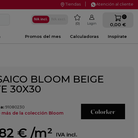
Tiendas
Atención al cliente
favorite
0
IVA incl.
IVA excl.
0
Login
0,00 €
a
Promos del mes
Calculadoras
Inspírate
AICO BLOOM BEIGE
E 30X30
a:
91080230
 más de la colección Bloom
,82 €
/m²
IVA incl.