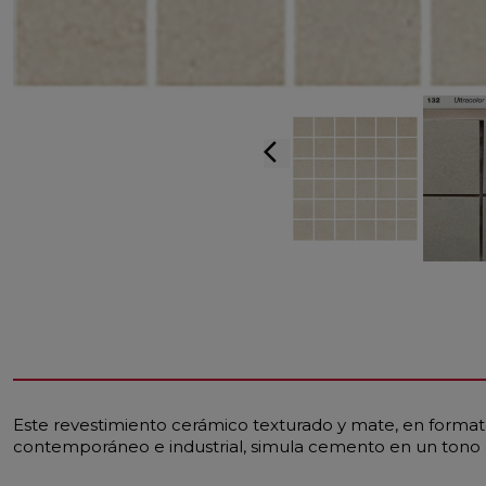
arrow_back_ios
Este revestimiento cerámico texturado y mate, en formato
contemporáneo e industrial, simula cemento en un tono