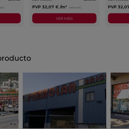
PVP
32,07 €
/m²
PVP
32,0
cl.)
(IVA incl.)
VER MÁS
producto