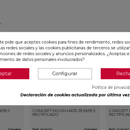
r
favorite
favorite
te pide que aceptes cookies para fines de rendimiento, redes soc
Las redes sociales y las cookies publicitarias de terceros se utiliza
unciones de redes sociales y anuncios personalizados. ¿Aceptas e
amiento de datos personales involucrados?
eptar
Configurar
Rech
Política de privaci
Declaración de cookies actualizada por última vez 
X59,5
CONCEPT MOON MATE 29,5X59,5
CONCEPT G
RECTIFICADO
RECTIFIC
Colorker
Ref:
91086931
Colorker
Ref:
91086932